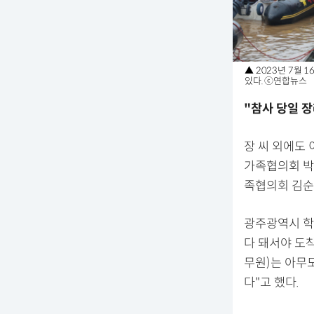
▲ 2023년 7월
있다. ⓒ연합뉴스
"참사 당일 
장 씨 외에도
가족협의회 박창
족협의회 김순
광주광역시 학
다 돼서야 도
무원)는 아무도
다"고 했다.