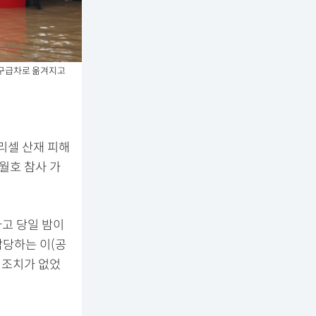
 구급차로 옮겨지고
리셀 산재 피해
세월호 참사 가
사고 당일 밤이
담당하는 이(공
나 조치가 없었