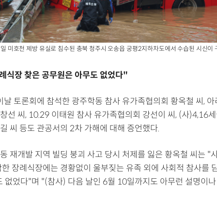
 16일 미호천 제방 유실로 침수된 충북 청주시 오송읍 궁평2지하차도에서 수습된 시신이
장례식장 찾은 공무원은 아무도 없었다"
 이날 토론회에 참석한 광주학동 참사 유가족협의회 황옥철 씨, 아
선 씨, 10.29 이태원 참사 유가족협의회 강선이 씨, (사)4,16
길 씨 등도 관공서의 2차 가해에 대해 증언했다.
동 재개발 지역 빌딩 붕괴 사고 당시 처제를 잃은 황옥철 씨는 "
착한 장례식장에는 경황없이 울부짖는 유족 외에 사회적 참사를 
 없었다"며 "(참사) 다음 날인 6월 10일까지도 아무런 설명이