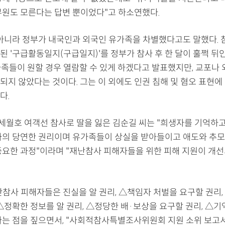
무원도 모른다는 답변 뿐이었다"고 하소연했다.
 아니라 정부가 내국인과 외국인 유가족을 차별했다고도 말했다. 
 '구급활동일지(구급일지)'를 정부가 참사 후 한 달이 훌쩍 뒤인
유가족들이 원할 경우 열람할 수 있게 하겠다고 발표했지만, 교포나
되지 않았다는 것이다. 그는 이 외에도 인권 침해 및 혐오 표현에
다.
년 세월호 여객선 참사로 딸을 잃은 김순길 씨는 "희생자를 기억하
자의 당연한 권리이며 유가족들이 상실을 받아들이고 애도와 추모
중요한 과정"이라며 "재난참사 피해자들을 위한 피해 지원이 개
난참사 피해자들은 진실을 알 권리, △책임자 처벌을 요구할 권리
 △정확한 정보를 알 권리, △정당한 배·보상을 요구할 권리, △
다는 점을 짚으면서, "사회적참사특별조사위원회 지원 소위 보고