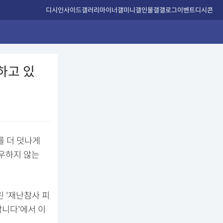
디시인사이드
갤러리
마이너갤
미니갤
인물갤
갤로그
이벤트
디시콘
하고 있
를 더 덧나게
대우하지 않는
 '재난참사 피
합니다'에서 이