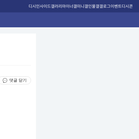
디시인사이드
갤러리
마이너갤
미니갤
인물갤
갤로그
이벤트
디시콘
댓글 닫기