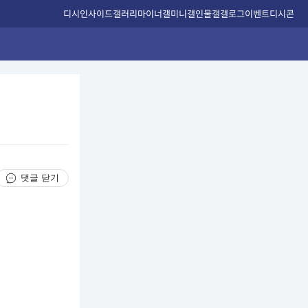
디시인사이드
갤러리
마이너갤
미니갤
인물갤
갤로그
이벤트
디시콘
댓글 닫기