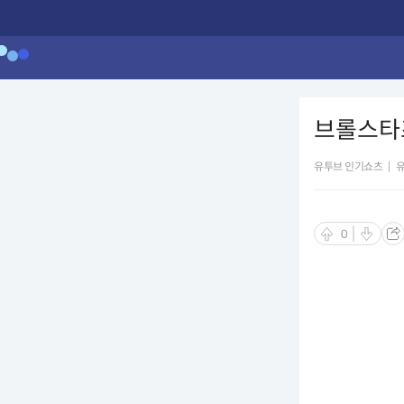
브롤스타즈
유투브 인기쇼츠
|
0