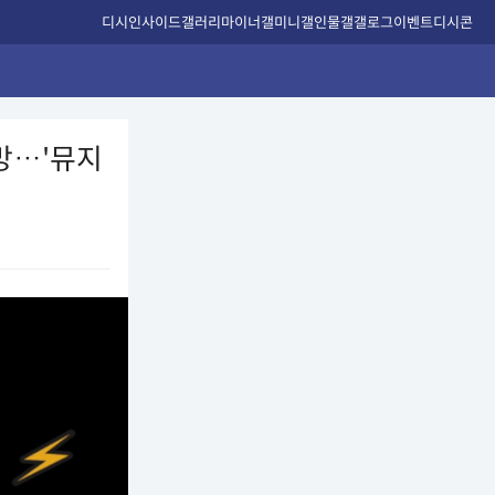
디시인사이드
갤러리
마이너갤
미니갤
인물갤
갤로그
이벤트
디시콘
조망…'뮤지