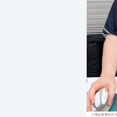
△백승재 팬트리 대