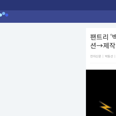
팬트리 ‘
션→제작
전자신문
|
박동선
|