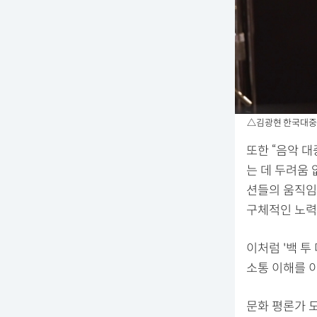
△김광현 한국대중음
또한 “음악 대
는 데 두려움
션들의 움직임
구체적인 노력
이처럼 '백 투
소통 이해를 
문화 평론가 도