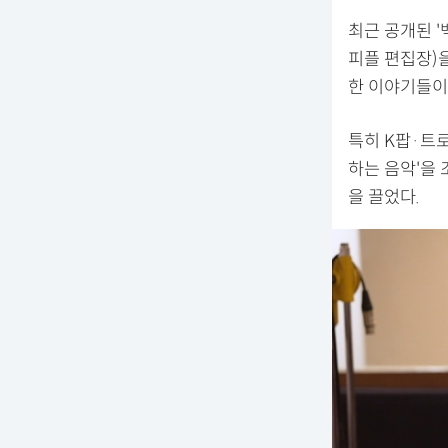
최근 공개된 '
피플 편집장)
한 이야기들이
특히 K팝·트로
하는 음악'을
을 끌었다.