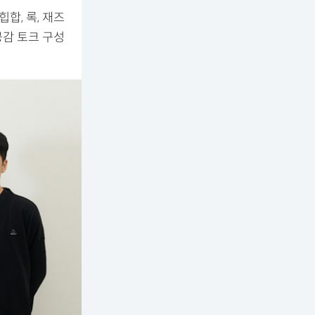
합, 록, 재즈
공감 토크 구성