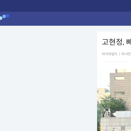
고현정, 
마이데일리
|
박서연