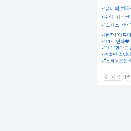
'성매매 벌금
수현, 위워크
'스윙스 전여
[현장] ‘에듀
'11세 연하♥
'매각'한다고 
손흥민 밀어내
“스타우트는 
야[MD광주]
0