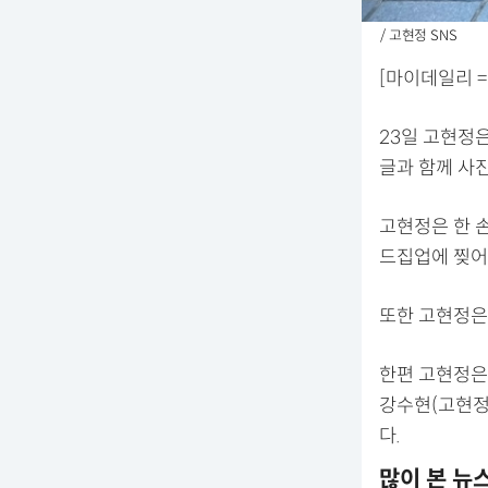
/ 고현정 SNS
[마이데일리 =
23일 고현정은
글과 함께 사
고현정은 한 
드집업에 찢어
또한 고현정은
한편 고현정은 
강수현(고현정
다.
많이 본 뉴