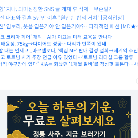
형' 지나, 의미심장한 SNS 글 게재 후 삭제…무슨일?
 전 대표와 결혼 5년만 이혼 "원만한 합의 거쳐" [공식입장]
친' 임보라, 옷을 입은거야 안 입은거야?…파격적인 패션 [MD★
테크 코리아 페어’ 개막…AI가 이끄는 미래 교육을 만나다
' 배윤정, 75kg→다이어트 성공…다리가 반쪽이 됐네
할 때는 언제고...바르셀로나, '핵심 MF' 판매 결정 철회→재계약 추진
고 토트넘 차기 주장 언급 이유 있었다…'토트넘 리더십 그룹 합류'
아직 야구장에 있다” KIA는 화났던 ‘1개월 알바’를 정성껏 돌본다…