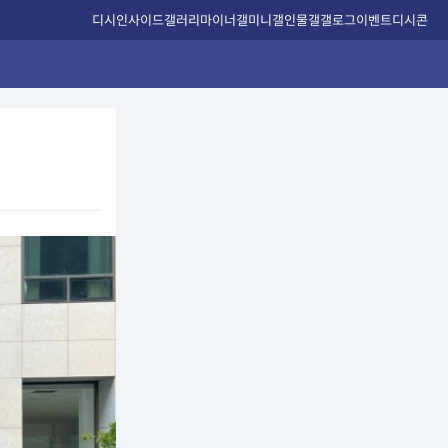
디시인사이드
갤러리
마이너갤
미니갤
인물갤
갤로그
이벤트
디시콘