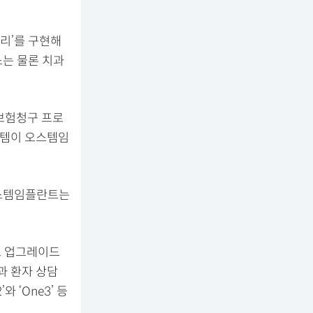
리’를 구현해
소는 물론 치과
보험청구 프로
스템이 오스템임
오스템임플란트는
로 업그레이드
치과 환자 상담
와 ‘One3’ 등