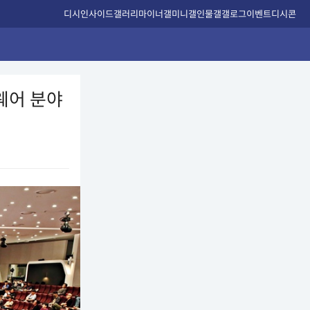
디시인사이드
갤러리
마이너갤
미니갤
인물갤
갤로그
이벤트
디시콘
웨어 분야