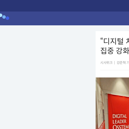
“디지털 
집중 강
시사위크
|
강준혁 