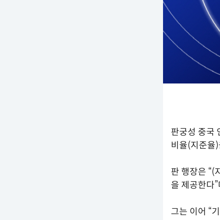
판궁성 중국 
비율(지준율)
판 행장은 “(
을 제공한다”
그는 이어 “