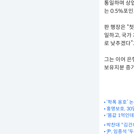
통일하며 상업
는 0.5%포
판 행장은 “
일하고, 국가
로 낮추겠다”
그는 이어 은
보유지분 증가
‘학폭 옹호’
홍명보호, 3
'몸값 1억인
박찬대 "김건
尹, 임종석 