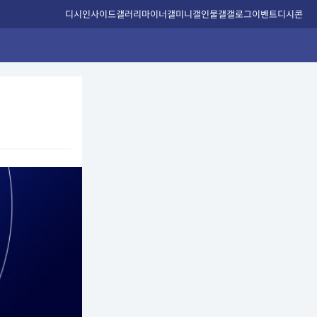
디시인사이드
갤러리
마이너갤
미니갤
인물갤
갤로그
이벤트
디시콘