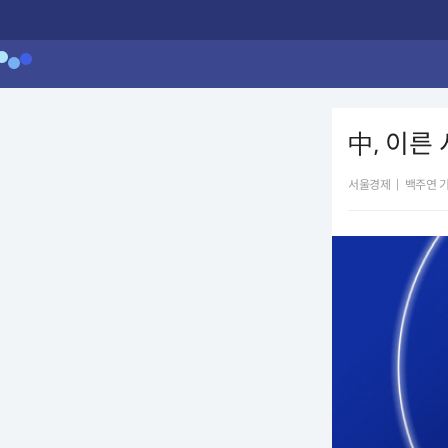
中, 이른
서울경제
|
백주연 