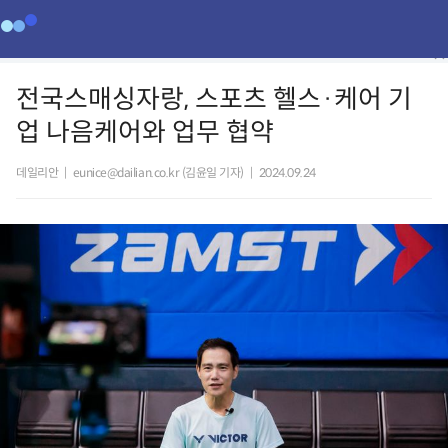
전국스매싱자랑, 스포츠 헬스·케어 기
업 나음케어와 업무 협약
데일리안
|
eunice@dailian.co.kr (김윤일 기자)
|
2024.09.24