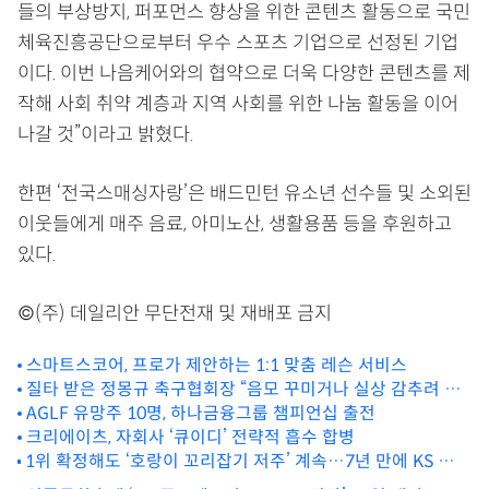
들의 부상방지, 퍼포먼스 향상을 위한 콘텐츠 활동으로 국민
체육진흥공단으로부터 우수 스포츠 기업으로 선정된 기업
이다. 이번 나음케어와의 협약으로 더욱 다양한 콘텐츠를 제
작해 사회 취약 계층과 지역 사회를 위한 나눔 활동을 이어
나갈 것”이라고 밝혔다.
한편 ‘전국스매싱자랑’은 배드민턴 유소년 선수들 및 소외된
이웃들에게 매주 음료, 아미노산, 생활용품 등을 후원하고
있다.
©(주) 데일리안 무단전재 및 재배포 금지
스마트스코어, 프로가 제안하는 1:1 맞춤 레슨 서비스
질타 받은 정몽규 축구협회장 “음모 꾸미거나 실상 감추려 한
것 아냐”
AGLF 유망주 10명, 하나금융그룹 챔피언십 출전
크리에이츠, 자회사 ‘큐이디’ 전략적 흡수 합병
1위 확정해도 ‘호랑이 꼬리잡기 저주’ 계속…7년 만에 KS 우승
도 보인다