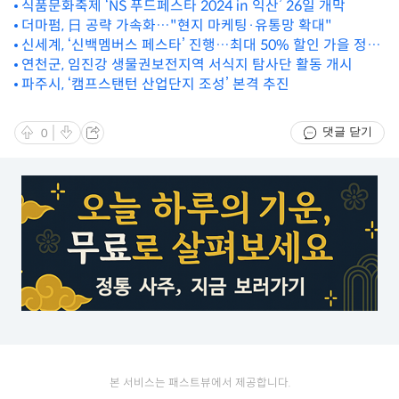
식품문화축제 ‘NS 푸드페스타 2024 in 익산’ 26일 개막
더마펌, 日 공략 가속화…"현지 마케팅·유통망 확대"
신세계, ‘신백멤버스 페스타’ 진행…최대 50% 할인 가을 정기
세일도
연천군, 임진강 생물권보전지역 서식지 탐사단 활동 개시
파주시, ‘캠프스탠턴 산업단지 조성’ 본격 추진
댓글 닫기
0
본 서비스는 패스트뷰에서 제공합니다.