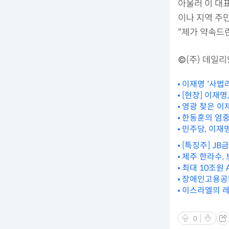
아울러 이 대
이나 지역 주
"제가 약속드
©(주) 데일
이재명 '사법
[현장] 이재명
영광 찾은 이
한동훈의 엄중
민주당, 이재명
[특징주] JB
제주 한라수,
최대 10조원 
장애인고용공단
이스라엘의 레
0