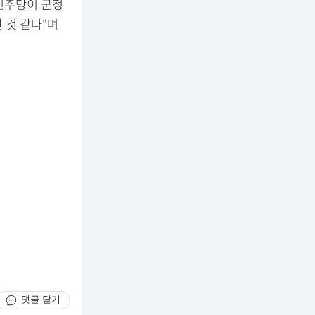
"민주당이 군정
 것 같다"며
댓글 닫기