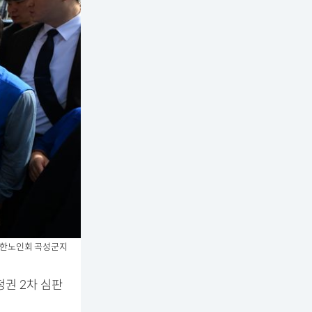
 대한노인회 곡성군지
정권 2차 심판