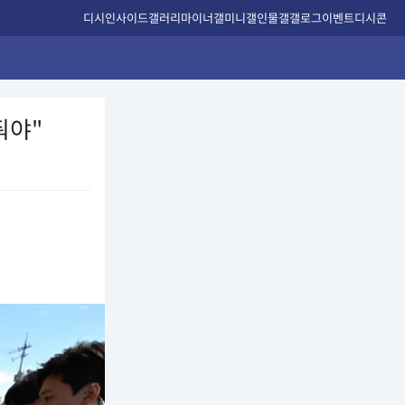
디시인사이드
갤러리
마이너갤
미니갤
인물갤
갤로그
이벤트
디시콘
줘야"