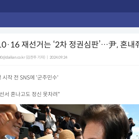
10·16 재선거는 ‘2차 정권심판’…尹, 혼내
0@dailian.co.kr (김찬주 기자)
|
2024.09.24
 시작 전 SNS에 '군주민수'
총선서 혼나고도 정신 못차려"