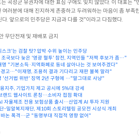
표는 곡성군 유권자에 대한 표심 구애도 잊지 않았다. 이 대표는 
민 여러분에 대해 진지하게 존중하고 두려워하는 마음이 좀 부족한
린다. 앞으로의 민주당은 지금과 다를 것"이라고 다짐했다.
리안 무단전재 및 재배포 금지
리스크'는 검찰 탓? 압박 수위 높이는 민주당
, 조국보다 늦은 '영광 혈투' 참전, 지역민들 "저짝 후보가 좀…"
재명 "기본소득·지역화폐로 동네 살아나는 것 보여주겠다"
경고…"이재명, 조용히 결과 기다리고 재판 불복 말라"
 '선거법 위반' 징역 2년 구형에 …"말그대로 사냥"
금융지주, 기업가치 제고 공시에 5%대 강세
 브랜드 웹사이트 론칭…소비자 접점 확대
AI 자율제조 전용 보험상품 출시…산업계 AI 투자 지원
-밀알복지재단, 제10회 스토리텔링 공모전 시상식 개최
바논 폭격…군 "동명부대 직접적 영향 없어"