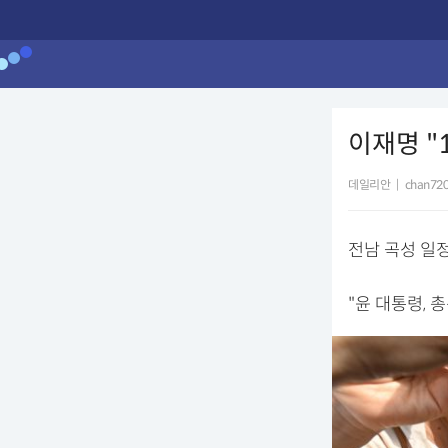
이재명 "
데일리안
|
chan720
전남 곡성 일정
"윤 대통령, 