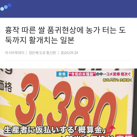
흉작 따른 쌀 품귀현상에 농가 터는 도
둑까지 활개치는 일본
아시아투데이
|
정은혜 도쿄 통신원
|
2024.09.24