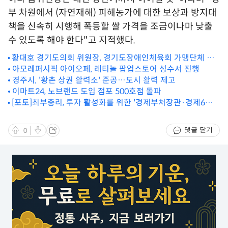
부 차원에서 (자연재해) 피해농가에 대한 보상과 방지대
책을 신속히 시행해 폭등할 쌀 가격을 조금이나마 낮출
수 있도록 해야 한다"고 지적했다.
황대호 경기도의회 위원장, 경기도장애인체육회 가맹단체 회
장단과 정담회
아모레퍼시픽 아이오페, 레티놀 팝업스토어 성수서 진행
경주시, '황촌 상권 활력소' 준공…도시 활력 제고
이마트24, 노브랜드 도입 점포 500호점 돌파
[포토]최부총리, 투자 활성화를 위한 '경제부처장관·경제6단
체장' 간담회 개최
댓글 닫기
0