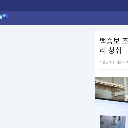
백승보 
리 청취
서울경제
|
대전=박