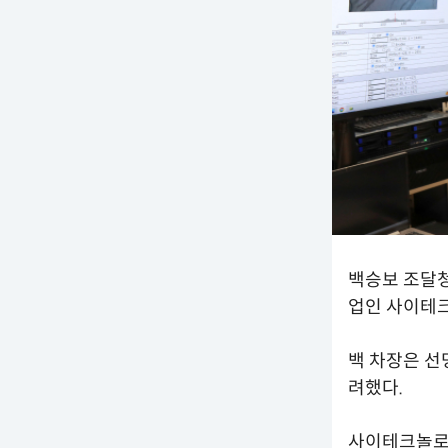
백승보 조달청
업인 사이테
백 차장은 
려했다.
사이테크놀로