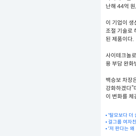
난해 44억 
이 기업이 생
조절 기술로
된 제품이다.
사이테크놀로지
용 부담 완화
백승보 차장은
강화하겠다”며
이 변화를 체
'탈모보다 더 
걸그룹 여자친
'저 판다는 왜