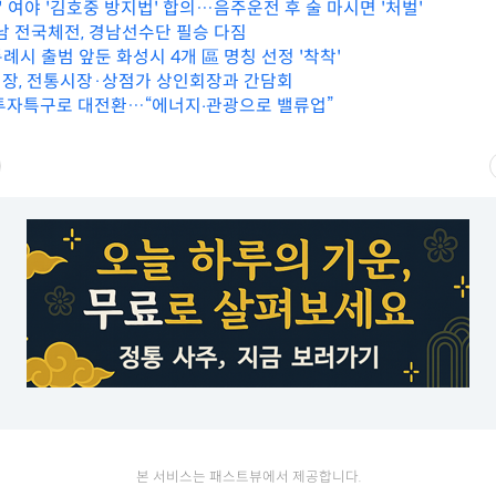
 여야 '김호중 방지법' 합의…음주운전 후 술 마시면 '처벌'
경남 전국체전, 경남선수단 필승 다짐
특례시 출범 앞둔 화성시 4개 區 명칭 선정 '착착'
장, 전통시장·상점가 상인회장과 간담회
투자특구로 대전환…“에너지‧관광으로 밸류업”
본 서비스는 패스트뷰에서 제공합니다.