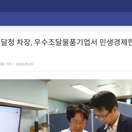
조달청 차장, 우수조달물품기업서 민생경제
희윤 기자
|
2024.09.24