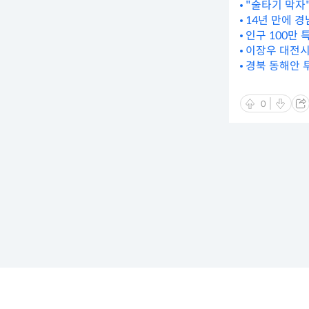
"술타기 막자"
14년 만에 
인구 100만 
이장우 대전시
경북 동해안 
0