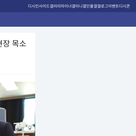
디시인사이드
갤러리
마이너갤
미니갤
인물갤
갤로그
이벤트
디시콘
현장 목소