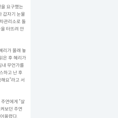
명을 요구했는
가 갑자기 눈물
주차관리소로 돌
물을 터뜨려 안
혜리가 몰래 놓
 읽은 후 혜리가
침내 무언가를
스하고 난 후
금해요”라고 서
 주연에게 “살
지켜보던 주연
끌어올렸다.