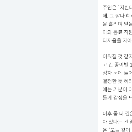
주연은 “저한
데, 그 찰나
을 흘리며 말
아와 동료 직
타까움을 자아
이뤄질 것 같
고 간 종이별 
점차 눈에 들
결정한 듯 혜
에는 기분이 
툴게 감정을 
이후 좀 더 깊
아 있다는 건
은 “오늘 같이