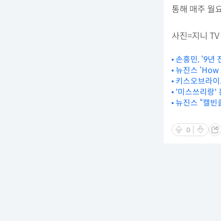
통해 매주 월요
사진=지니 TV
손흥민, ‘9년
뉴진스 ‘How S
키스오브라이프, 
'미스쓰리랑' 
뉴진스 “캘빈클
0