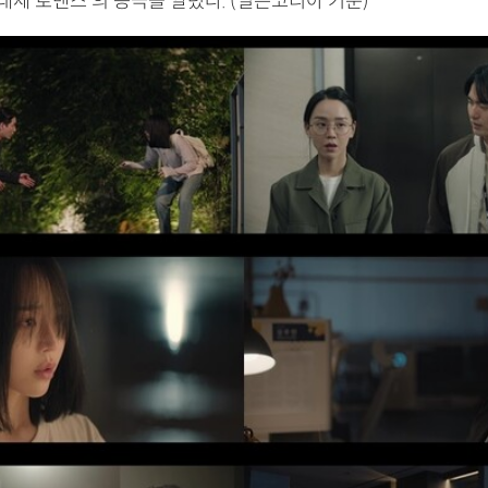
‘대세 로맨스’의 등극을 알렸다. (닐슨코리아 기준)