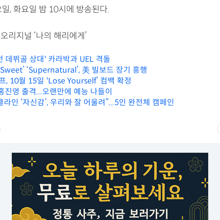
일, 화요일 밤 10시에 방송된다.
 오리지널 ‘나의 해리에게’
 전 데뷔골 상대' 카라박과 UEL 격돌
weet’ ‘Supernatural’, 美 빌보드 장기 흥행
10월 15일 'Lose Yourself’ 컴백 확정
홍진영 출격...오랜만에 예능 나들이
라인 ‘자신감’, 우리와 잘 어울려”...5인 완전체 캠페인