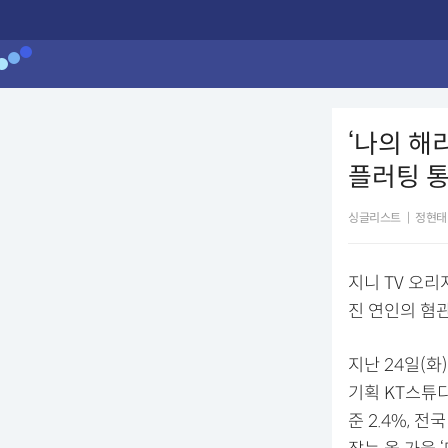
‘나의 해리
플러팅 
싱글리스트
|
정현태
지니 TV 오리
진 연인의 혐
지난 24일(화
기획 KT스튜
준 2.4%, 