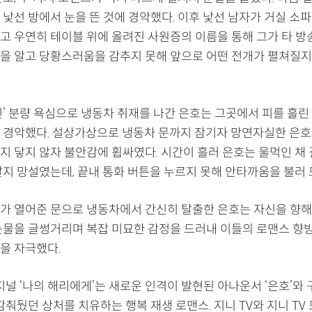
낯선 방에서 눈을 뜬 것에 경악했다. 이후 낯선 남자가 거실 소파
고 우연히 테이블 위에 올려진 사원증의 이름을 통해 그가 타 방
을 알고 당황스러움을 감추지 못해 앞으로 어떤 전개가 펼쳐질지
’ 분량 욕심으로 냉동차 취재를 나간 은호는 그곳에서 피를 흘린
 경악했다. 설상가상으로 냉동차 문까지 잠기자 망연자실한 은호는
지 닿지 않자 불안감에 휩싸였다. 시간이 흘러 은호는 울먹인 채
말지 망설였는데, 끝내 통화 버튼을 누르지 못해 안타까움을 불러 
가 열어준 문으로 냉동차에서 간신히 탈출한 은호는 자신을 향해
눈물을 글썽거리며 복잡 미묘한 감정을 드러내 이들의 로맨스 향
을 자극했다.
지널 ‘나의 해리에게’는 새로운 인격이 발현된 아나운서 ‘은호’와 
감춰뒀던 상처를 치유하는 행복 재생 로맨스. 지니 TV와 지니 TV 