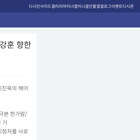
디시인사이드
갤러리
마이너갤
미니갤
인물갤
갤로그
이벤트
디시콘
 ♥강훈 향한
 이진욱의 헤어
/극본 한가람/
 기
 시청자를 사로