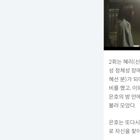
2회는 혜리(
성 정체성 장
혜선 분)가 되
비를 했고, 이
은호의 방 안
불러 모았다.
은호는 또다시 
로 자신을 찾