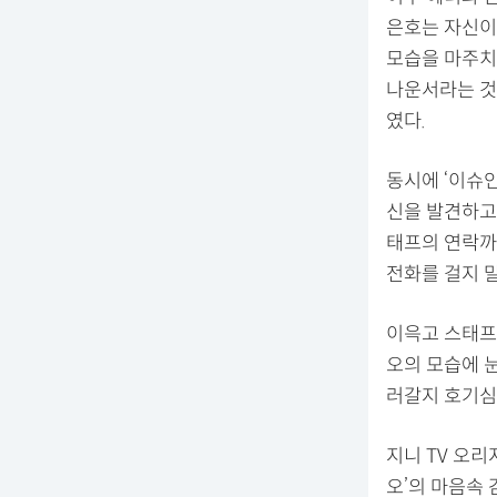
은호는 자신이 
모습을 마주치
나운서라는 것
였다.
동시에 ‘이슈인
신을 발견하고
태프의 연락까
전화를 걸지 
이윽고 스태프
오의 모습에 
러갈지 호기심
지니 TV 오리
오’의 마음속 