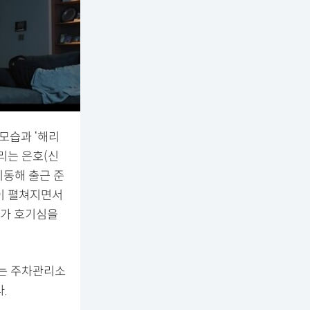
모습과 ‘해리
리는 은호(신
이동해 출근 준
션이 펼쳐지면서
계가 호기심을
리는 주차관리소
.