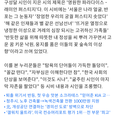
구성달 시인이 지은 시의 제목은 '영원한 파라다이스 -
래미안 퍼스티지'다. 이 시비에는 '서울은 나라 얼굴, 반
포는 그 눈동자' '장엄한 우리의 궁궐 퍼스티지 솟았다'
'해 같은 인재들과 별 같은 선남선녀' '뜨거운 열정으로
냉정한 이성으로 겨레의 심장 되시는 고귀하신 가족들'
'반듯한 삶을 위해 따뜻한 내 정성을 씨 뿌려 가꾸면서 고
운 꿈 키운 낙원, 웅지를 품은 이들의 꽃 숲속의 이상
향'이라고 쓰여 있었다.
이를 본 누리꾼들은 "탐욕의 단어들이 가득한 돌덩이",
"꼴값 떤다", "자부심은 이해한다만 참", "한국 사회의
단상을 보여준다", "이것도 시냐", "굶주린 시인이 마지
막 자존을 팔았다" 등 시비 내용과 시인을 조롱했다.
퇴출 위기서 반등, 첫 우승 맛본 소크라테스 "믿어준 KIA 고마
워"[인터뷰]
청주시, 노후 건축물→녹색건축물 전환 1000만원 지원
北, 개성공단 연결하는 '경의선 도로' 방벽으로 차단
'갤워치 울트라', 미국 컨슈머리포트 평가 1위…전 부문 '최고'