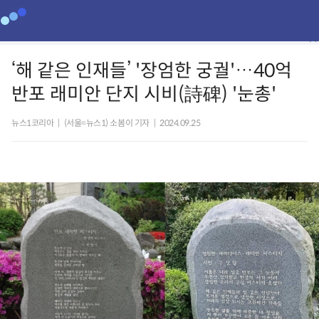
‘해 같은 인재들’ '장엄한 궁궐'…40억
반포 래미안 단지 시비(詩碑) '눈총'
뉴스1코리아
|
(서울=뉴스1) 소봄이 기자
|
2024.09.25