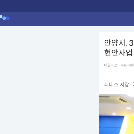
안양시, 
현안사업
데일리안
|
yjs@dai
최대호 시장 