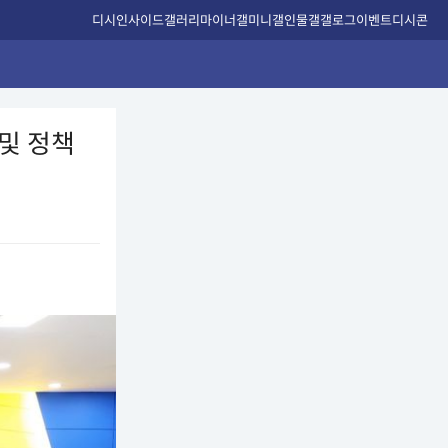
디시인사이드
갤러리
마이너갤
미니갤
인물갤
갤로그
이벤트
디시콘
및 정책