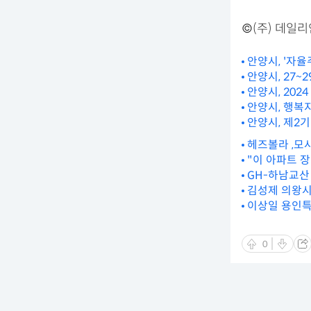
©(주) 데일
안양시, '자
안양시, 27~
안양시, 202
안양시, 행복
안양시, 제2
헤즈볼라 ,모
"이 아파트 
GH-하남교산
김성제 의왕시
이상일 용인특
0