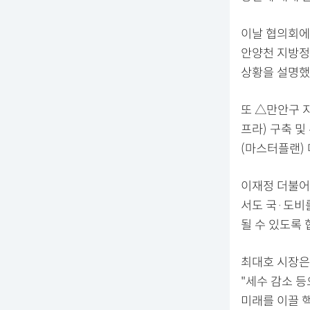
이날 협의회에
안양천 지방정
상황을 설명했
또 △만안구 
프라) 구축 
(마스터플랜) 
이재정 더불어
서도 국·도비
될 수 있도록 
최대호 시장은
"세수 감소 
미래를 이끌 