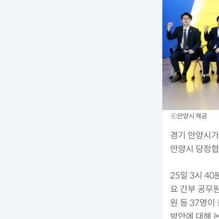
ⓒ안양시 제공
경기 안양시가 
안양시 당정협
25일 3시 4
요 간부 공무
원 등 37명이
방안에 대해 