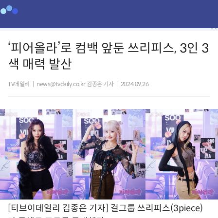
‘피어올라’로 컴백 앞둔 쓰리피스, 3인 3
색 매력 발산
TV데일리
|
news@tvdaily.co.kr 김종은 기자
|
2024.09.26
[티브이데일리 김종은 기자] 걸그룹 쓰리피스(3piece)