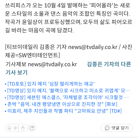
쓰리피스가 오는 10월 4일 발매하는 '피어올라'는 새로
운 스타일의 소울과 댄스 음악의 조합인 특징인 곡이다.
작곡가 윤일상이 프로듀싱했으며, 모두의 삶도 피어오르
길 바라는 마음이 곡에 담겼다.
[티브이데일리 김종은 기자 news@tvdaily.co.kr / 사진
제공=SW엔터테인먼트]
기사제보 news@tvdaily.co.kr
김종은 기자의 다른
기사 보기
[TD포토] 있지 예지 '심장 떨리게하는 애교'
[TD영상] 있지 예지, '블랙으로 시크하고 미소로 귀엽게' 모든
[TD영상] 세븐틴 에스쿱스, '자체발광 조각이야' 시크할것 같
매력 다 가진 고양이
은 미남이 팬들에겐 사랑둥이
존박 "음악, 내겐 평양냉면 이상으로 진지한 것" [화보]
이효리, 제주 지인들과 작별 파티 "고마워요 안녕" [TD#]
댓글 닫기
0