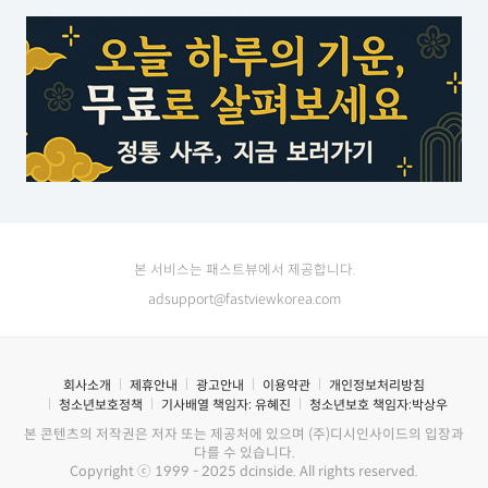
본 서비스는 패스트뷰에서 제공합니다.
adsupport@fastviewkorea.com
회사소개
제휴안내
광고안내
이용약관
개인정보처리방침
청소년보호정책
기사배열 책임자:
유혜진
청소년보호 책임자:
박상우
본 콘텐츠의 저작권은 저자 또는 제공처에 있으며 (주)디시인사이드의 입장과
다를 수 있습니다.
Copyright ⓒ 1999 - 2025 dcinside. All rights reserved.