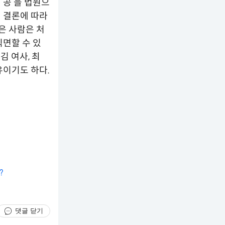
‘공’을 법원으
위 결론에 따라
은 사람은 처
직면할 수 있
김 여사, 최
유이기도 하다.
?
댓글 닫기