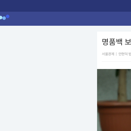
명품백 보
서울경제
|
안현덕 