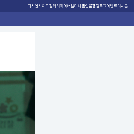
디시인사이드
갤러리
마이너갤
미니갤
인물갤
갤로그
이벤트
디시콘