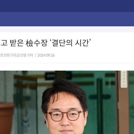
고 받은 檢수장 ‘결단의 시간’
법조전문기자,김선영 기자
|
2024.09.26