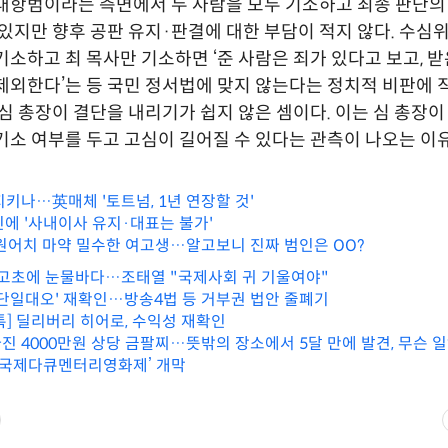
대항범이라는 측면에서 두 사람을 모두 기소하고 최종 판단의 
 있지만 향후 공판 유지·판결에 대한 부담이 적지 않다. 수심
기소하고 최 목사만 기소하면 ‘준 사람은 죄가 있다고 보고, 받
제외한다’는 등 국민 정서법에 맞지 않는다는 정치적 비판에 
 심 총장이 결단을 내리기가 쉽지 않은 셈이다. 이는 심 총장이 
기소 여부를 두고 고심이 길어질 수 있다는 관측이 나오는 이
지키나…英매체 '토트넘, 1년 연장할 것'
진에 '사내이사 유지·대표는 불가'
만원어치 마약 밀수한 여고생…알고보니 진짜 범인은 OO?
 고초에 눈물바다…조태열 "국제사회 귀 기울여야"
 단일대오' 재확인…방송4법 등 거부권 법안 줄폐기
톡] 딜리버리 히어로, 수익성 재확인
진 4000만원 상당 금팔찌…뜻밖의 장소에서 5달 만에 발견, 무슨 일
MZ국제다큐멘터리영화제’ 개막