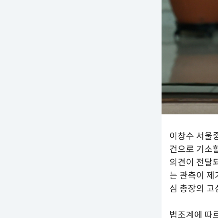
이창수 서울중
건으로 기소할
의견이 전달되
는 관측이 제
심 총장의 고
법조계에 따