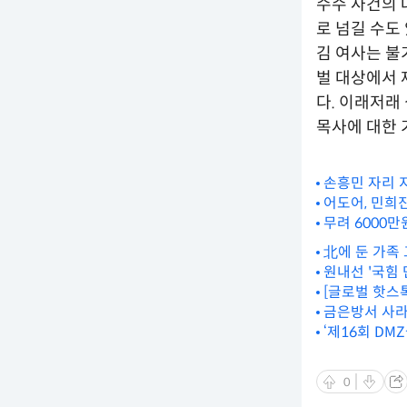
수수 사건의 
로 넘길 수도
김 여사는 불
벌 대상에서 
다. 이래저래
목사에 대한 
손흥민 자리 
어도어, 민희
무려 6000
北에 둔 가족
원내선 '국힘
[글로벌 핫스
금은방서 사라
‘제16회 D
0