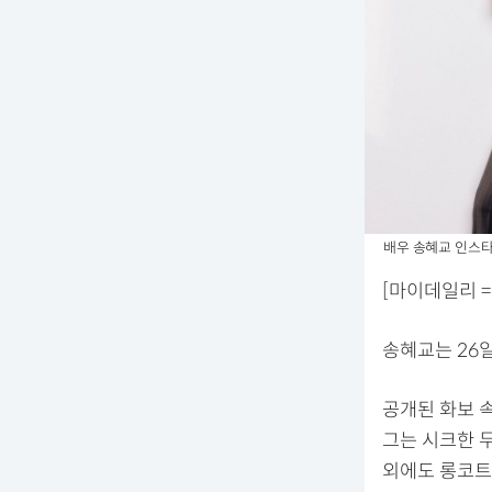
배우 송혜교 인스
[마이데일리 =
송혜교는 26일
공개된 화보 
그는 시크한 
외에도 롱코트