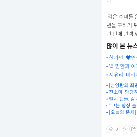
다.
'검은 수녀들'
년을 구하기 위
년 만에 관객 
많이 본 뉴
한가인, ♥연
합)
'최민환과 이
서유리, 비키
[신양란의 좌
전소미, 당당
첼시 팬들, 감독
"그는 항상 
권
년을 함께한 佛
[오늘의 운세]
0