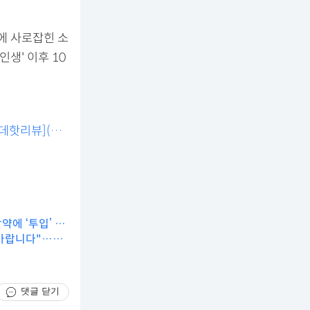
령에 사로잡힌 소
생' 이후 10
마데핫리뷰](종
바랍니다"…10
댓글 닫기