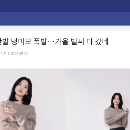
단발 냉미모 폭발…가을 벌써 다 갔네
 기자
|
2024.09.27