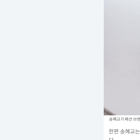
송혜교가 패션 브랜
한편 송혜교는