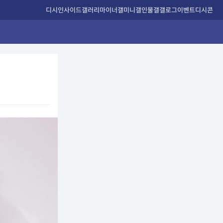
디시인사이드
갤러리
마이너갤
미니갤
인물갤
갤로그
이벤트
디시콘