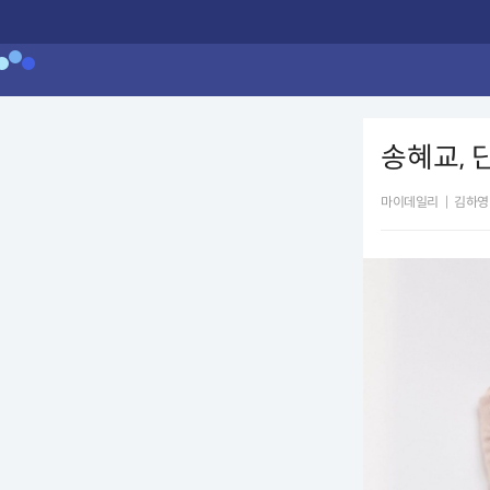
송혜교, 
마이데일리
|
김하영