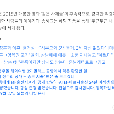
은 2015년 개봉한 영화 '검은 사제들'의 후속작으로, 강력한 악
한 사람들의 이야기다. 송혜교는 해당 작품을 통해 '두근두근 내 인
앞에 서게 됐다.
스
정훈과 이혼·별거설…"시부모와 5년 동거, 2세 자신 없었다" [
혼→양육권 포기' 율희, 삼남매에 애틋…소품 꺼내놓고 "예쁘다"
니 방송 後 "관종이지만 상처도 받는다. 혼날래!" 토로→경고
충우돌 해외여행 39] 밀라노 공항에서 겪은 황당한 일
히 정수리 공개…'증모 시술' 받은 줄 모르겠네
에게 MF출전시켜라 ‘공개 반발’…ATM-바르샤출신 24살 이적생 활약에 ‘투입’ 강
훌륭했습니다, 항상 존경 받았습니다, 진심으로 감사합니다, 행복하길 
 감독의 이별사...
 9월 27일 오늘의 띠별 운세