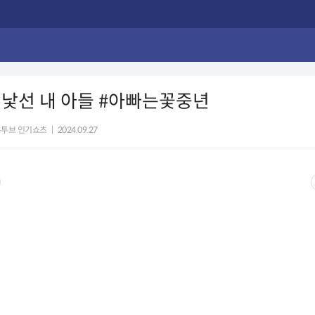
낯선 내 아들 #아빠는꽃중년
유투브 인기쇼츠
|
2024.09.27