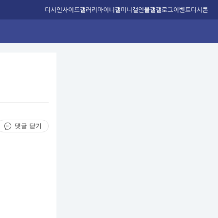
디시인사이드
갤러리
마이너갤
미니갤
인물갤
갤로그
이벤트
디시콘
댓글 닫기