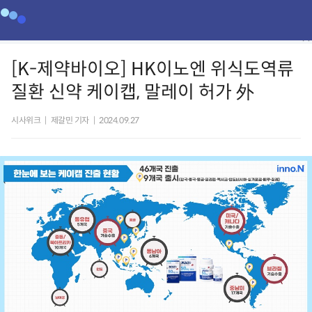
[K-제약바이오] HK이노엔 위식도역류
질환 신약 케이캡, 말레이 허가 外
시사위크
|
제갈민 기자
|
2024.09.27