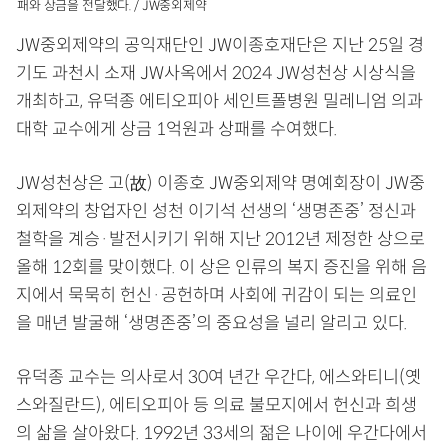
패와 상금을 전달했다. / JW중외제약
JW중외제약의 공익재단인 JW이종호재단은 지난 25일 경
기도 과천시 소재 JW사옥에서 2024 JW성천상 시상식을
개최하고, 유덕종 에티오피아 세인트폴병원 밀레니엄 의과
대학 교수에게 상금 1억원과 상패를 수여했다.
JW성천상은 고(故) 이종호 JW중외제약 명예회장이 JW중
외제약의 창업자인 성천 이기석 선생의 ‘생명존중’ 정신과
철학을 계승·발전시키기 위해 지난 2012년 제정한 상으로
올해 12회를 맞이했다. 이 상은 인류의 복지 증진을 위해 음
지에서 묵묵히 헌신·공헌하며 사회에 귀감이 되는 의료인
을 매년 발굴해 ‘생명존중’의 중요성을 널리 알리고 있다.
유덕종 교수는 의사로서 30여 년간 우간다, 에스와티니(옛
스와질란드), 에티오피아 등 의료 불모지에서 헌신과 희생
의 삶을 살아왔다. 1992년 33세의 젊은 나이에 우간다에서