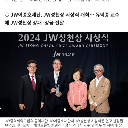
◇ JW이종호재단, JW성천상 시상식 개최… 유덕종 교수
에 JW성천상 상패·상금 전달
JW중외제약그룹의 공익재단 JW이종호재단이 JW성천상 시상식을 열고 선정된
유덕종 에티오피아 세인트폴병원 밀레니엄 의과대학 교수(왼쪽 두 번째)에게 상