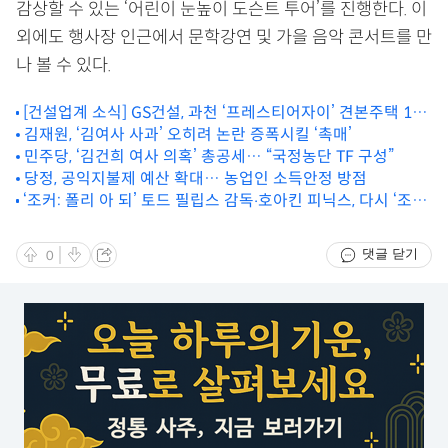
감상할 수 있는 ‘어린이 눈높이 도슨트 투어’를 진행한다. 이
외에도 행사장 인근에서 문학강연 및 가을 음악 콘서트를 만
나 볼 수 있다.
[건설업계 소식] GS건설, 과천 ‘프레스티어자이’ 견본주택 10
월 2일 오픈 外
김재원, ‘김여사 사과’ 오히려 논란 증폭시킬 ‘촉매’
민주당, ‘김건희 여사 의혹’ 총공세… “국정농단 TF 구성”
당정, 공익지불제 예산 확대… 농업인 소득안정 방점
‘조커: 폴리 아 되’ 토드 필립스 감독‧호아킨 피닉스, 다시 ‘조커’
꺼낸 이유
댓글 닫기
0