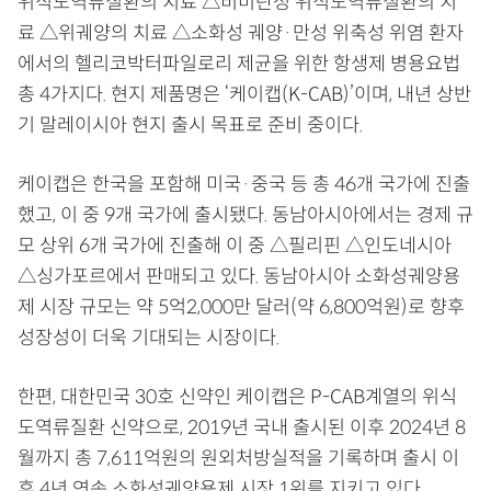
위식도역류질환의 치료 △비미란성 위식도역류질환의 치
료 △위궤양의 치료 △소화성 궤양·만성 위축성 위염 환자
에서의 헬리코박터파일로리 제균을 위한 항생제 병용요법
총 4가지다. 현지 제품명은 ‘케이캡(K-CAB)’이며, 내년 상반
기 말레이시아 현지 출시 목표로 준비 중이다.
케이캡은 한국을 포함해 미국·중국 등 총 46개 국가에 진출
했고, 이 중 9개 국가에 출시됐다. 동남아시아에서는 경제 규
모 상위 6개 국가에 진출해 이 중 △필리핀 △인도네시아
△싱가포르에서 판매되고 있다. 동남아시아 소화성궤양용
제 시장 규모는 약 5억2,000만 달러(약 6,800억원)로 향후
성장성이 더욱 기대되는 시장이다.
한편, 대한민국 30호 신약인 케이캡은 P-CAB계열의 위식
도역류질환 신약으로, 2019년 국내 출시된 이후 2024년 8
월까지 총 7,611억원의 원외처방실적을 기록하며 출시 이
후 4년 연속 소화성궤양용제 시장 1위를 지키고 있다.