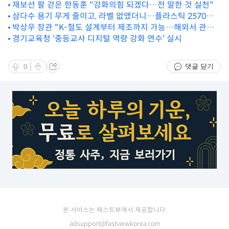
재보선 팔 걷은 한동훈 "강화의힘 되겠다…전 말한 것 실천"
삼다수 용기 무게 줄이고, 라벨 없앴더니…플라스틱 2570톤
박상우 장관 "K-철도 설계부터 제조까지 가능…해외서 관심
감축
많아"
경기교육청 '중등교사 디지털 역량 강화 연수' 실시
댓글 닫기
0
본 서비스는 패스트뷰에서 제공합니다.
adsupport@fastviewkorea.com