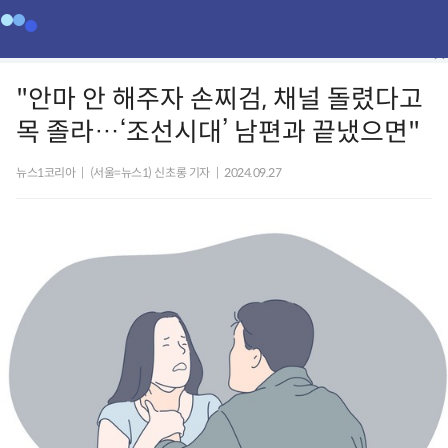
"안마 안 해주자 손찌검, 채널 돌렸다고
목 졸라…‘조선시대’ 남편과 끝냈으면"
뉴스1코리아
|
(서울=뉴스1) 신초롱 기자
|
2024.09.27