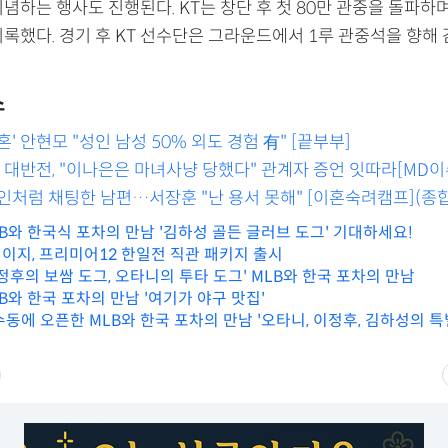
념하는 행사도 진행된다. KT는 창단 후 첫 80만 관중을 돌파하
록했다. 경기 후 KT 선수단은 그라운드에서 1루 관중석을 향해 
스
' 안현모 "성인 남성 50% 외도 경험 有" [끝부부]
’ 대반전, "이나은은 마녀사냥 당했다" 관계자 증언 잇따라[MD이
인처럼 채팅한 남편…서장훈 "난 용서 못해" [이혼숙려캠프](종합
LB와 한국식 포차의 만남 '김하성 골든 글러브 도그' 기대하세요!
이지, 프리미어12 한일전 직관 패키지 출시
이정후의 보쌈 도그, 오타니의 투타 도그' MLB와 한국 포차의 만남
LB와 한국 포차의 만남 '여기가 야구 맛집'
수동에 오픈한 MLB와 한국 포차의 만남 '오타니, 이정후, 김하성의 특