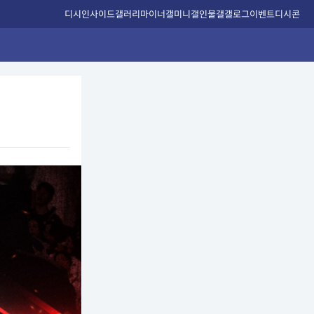
디시인사이드
갤러리
마이너갤
미니갤
인물갤
갤로그
이벤트
디시콘