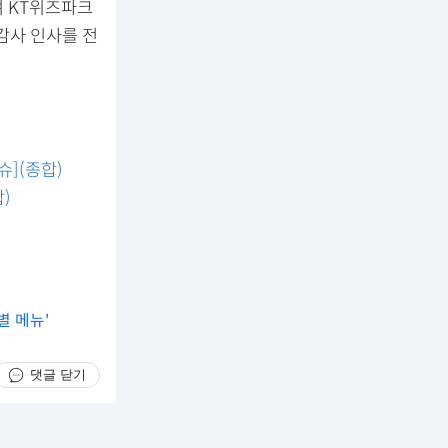
며 KT위즈파크
감사 인사를 전
슈](종합)
)
별 메뉴'
댓글 닫기