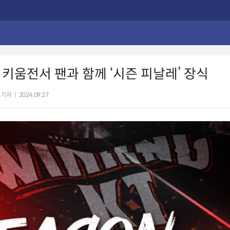
8일 키움전서 팬과 함께 ‘시즌 피날레’ 장식
 기자
|
2024.09.27