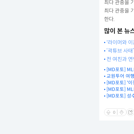
최다 관중을 기
최다 관중을 기
한다.
많이 본 뉴
'라이머와 이혼
‘곽튜브 사태
전 여친과 연
[MD포토] M
교원투어 여행
[MD포토] '
[MD포토] M
[MD포토] 성
0