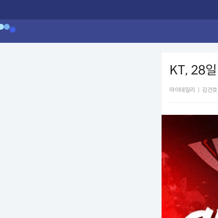
KT, 2
마이데일리
|
김건호