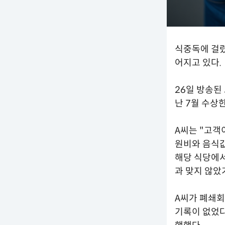
식중독에 걸렸
어지고 있다.
26일 방송된
난 7월 수상한
A씨는 "고객
원비와 음식값
해당 식당에서
과 맞지 않았
A씨가 폐쇄회
기록이 없었다