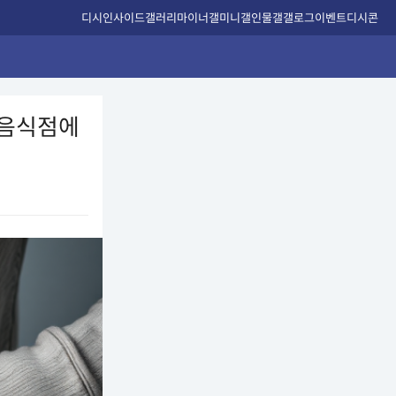
디시인사이드
갤러리
마이너갤
미니갤
인물갤
갤로그
이벤트
디시콘
 음식점에