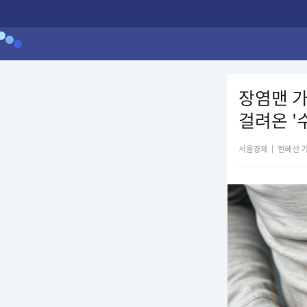
장염맨 가
걸려온 '
서울경제
|
현혜선 