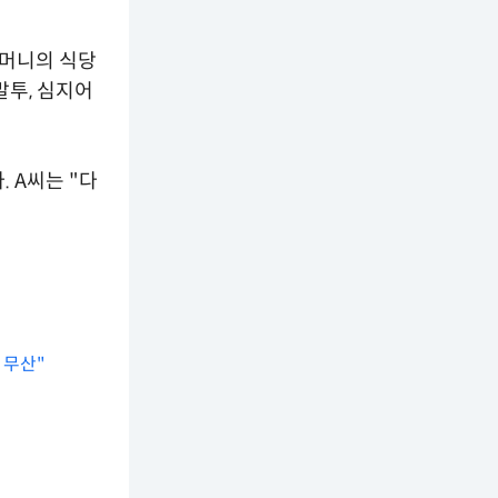
어머니의 식당
말투, 심지어
 A씨는 "다
 무산"