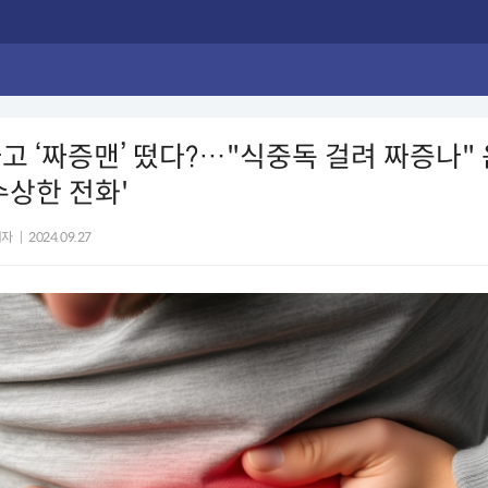
고 ‘짜증맨’ 떴다?…"식중독 걸려 짜증나"
수상한 전화'
기자
|
2024.09.27