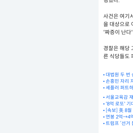
행했다.
사건은 여기서
을 대상으로 
'짜증이 난다
경찰은 해당 
른 식당들도 
대법원 두 번 
손흥민 자리 
셰플러 퍼트하
서울교육감 재
'8억 로또' 
[속보] 美 8
연봉 2억→4
트럼프 ‘선거 