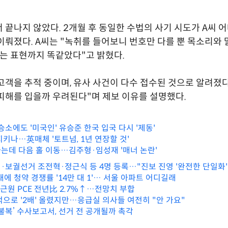
 끝나지 않았다. 2개월 후 동일한 수법의 사기 시도가 A씨 
이뤄졌다. A씨는 "녹취를 들어보니 번호만 다를 뿐 목소리와 
'는 표현까지 똑같았다"고 밝혔다.
고객을 추적 중이며, 유사 사건이 다수 접수된 것으로 알려졌다.
피해를 입을까 우려된다"며 제보 이유를 설명했다.
승소에도 '미국인' 유승준 한국 입국 다시 '제동'
지키나…英매체 '토트넘, 1년 연장할 것'
는데 다음 홀 이동…김주형·임성재 '매너 논란'
·보궐선거 조전혁·정근식 등 4명 등록…"진보 진영 '완전한 단일화'
기대에 청약 경쟁률 '14만 대 1'… 서울 아파트 어디길래
월 근원 PCE 전년比 2.7%↑…전망치 부합
억으로 '2배' 올렸지만…응급실 의사들 여전히 "안 가요"
불복’ 수사보고서, 선거 전 공개될까 촉각