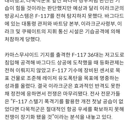
대비했고, 다목적군도 앞선 파나마 경우처럼 완전한 기
습이 힘들 것이라는 판단했지만 예상과 달리 이라크군의
방공시스템은 F-117를 전혀 탐지하지 못했다. 바그다드
에 있는 대통령 관저와 바트당 본부, 이라크군사령부, 이
라크 및 쿠웨이트의 지휘 통신 시설은 기습공격에 의해
처참하게 당했다.
카마스무샤이드 기지를 출격한 F-117 36대는 저고도로
침입해 공격해 바그다드 상공에 도착했을 때 등화관제는
전혀 이뤄지지 않았고 F-117 기수에 장비된 센서로 목
표 건물로 조준해 레이저 유도폭탄을 목표에 명중하는
성과를 올렸다. 결국 이라크군은 효과적인 반격도 못한
채 정전에 응하면서 전쟁은 마무리됐다. 전사 전문가들
은 “F-117 스텔기 폭격기를 활용한 개전 첫날 공습이 없
었다면 다목적군은 절대적인 항공 우세를 확보하지 못해
전쟁이 장기화 됐을 것”이라는 분석을 내놓고 있다.