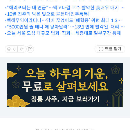
"해리포터는 내 연금"…맥고나걸 교수 활약한 英배우 매기 스
미스 별세
10월 진주의 밤은 빛으로 물든다[진주톡톡]
백해무익이라더니…담배 끊었어도 ‘패혈증’ 위험 최대 1.3배
"5000만원 줄 테니 애 낳아달라"…13년 만에 발각된 '대리 출
↑[헬시타임]
산' 사건의 전말
오늘 서울 도심 대규모 법회·집회…세종대로 일부구간 통제
댓글 닫기
0