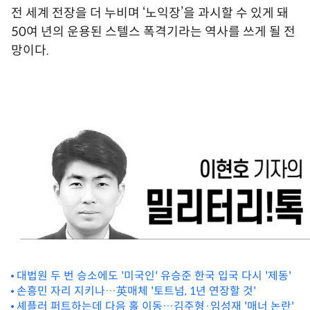
전 세계 전장을 더 누비며 ‘노익장’을 과시할 수 있게 돼
50여 년의 운용된 스텔스 폭격기라는 역사를 쓰게 될 전
망이다.
대법원 두 번 승소에도 '미국인' 유승준 한국 입국 다시 '제동'
손흥민 자리 지키나…英매체 '토트넘, 1년 연장할 것'
셰플러 퍼트하는데 다음 홀 이동…김주형·임성재 '매너 논란'