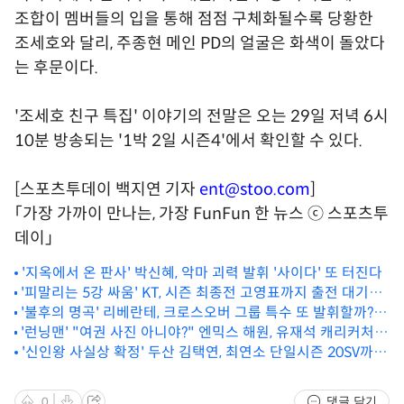
조합이 멤버들의 입을 통해 점점 구체화될수록 당황한
조세호와 달리, 주종현 메인 PD의 얼굴은 화색이 돌았다
는 후문이다.
'조세호 친구 특집' 이야기의 전말은 오는 29일 저녁 6시
10분 방송되는 '1박 2일 시즌4'에서 확인할 수 있다.
[스포츠투데이 백지연 기자
ent@stoo.com
]
「가장 가까이 만나는, 가장 FunFun 한 뉴스 ⓒ 스포츠투
데이」
'지옥에서 온 판사' 박신혜, 악마 괴력 발휘 '사이다' 또 터진다
'피말리는 5강 싸움' KT, 시즌 최종전 고영표까지 출전 대기…
이강철 감독 "2021년 같다"
'불후의 명곡' 리베란테, 크로스오버 그룹 특수 또 발휘할까?
'런닝맨' "여권 사진 아니야?" 엔믹스 해원, 유재석 캐리커처로
기대UP [TV스포]
‘그림 실력 체크’ [TV스포]
'신인왕 사실상 확정' 두산 김택연, 최연소 단일시즌 20SV까지
'-1'
댓글 닫기
0