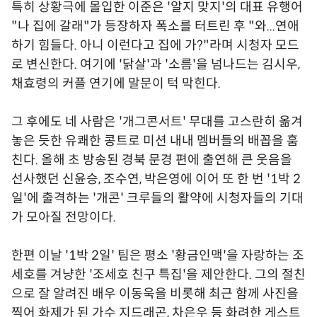
특히 상황극에 몰입한 이준은 '알지 맞지'의 대표 유행어
"나 집에 갈래"가 등장하자 폭소를 터트린 후 "와...연애
하기 힘들다. 아니 이런다고 집에 가?"라며 시청자 모드
로 변신한다. 여기에 '닭살'과 '소름'을 넘나드는 김시우,
채효령의 커플 연기에 말문이 턱 막힌다.
그 후에도 네 사람은 '개그콘서트' 무대를 고스란히 옮겨
놓은 듯한 유쾌한 콩트로 미션 내내 멤버들의 배꼽을 훔
친다. 올해 초 방송된 경북 문경 편에 출연해 큰 웃음을
선사했던 신윤승, 조수연, 박은영에 이어 또 한 번 '1박 2
일'에 출격하는 '개콘' 크루들의 활약에 시청자들의 기대
가 모아질 전망이다.
한편 이날 '1박 2일' 팀은 평소 '황금인맥'을 자랑하는 조
세호를 겨냥한 '조세호 친구 특집'을 제안한다. 그의 절친
으로 잘 알려진 배우 이동욱을 비롯해 최근 함께 사진을
찍어 화제가 된 가수 지드래곤, 차은우 등 화려한 게스트