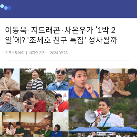
이동욱·지드래곤·차은우가 ‘1박 2
일’에? '조세호 친구 특집' 성사될까
스포츠투데이
|
백지연 기자
|
2024.09.28