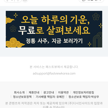
본 서비스는 패스트뷰에서 제공합니다.
adsupport@fastviewkorea.com
회사소개
제휴안내
광고안내
이용약관
개인정보처리방침
청소년보호정책
기사배열 책임자:
유혜진
청소년보호 책임자:
박상우
본 콘텐츠의 저작권은 저자 또는 제공처에 있으며 (주)디시인사이드의 입장과
다를 수 있습니다.