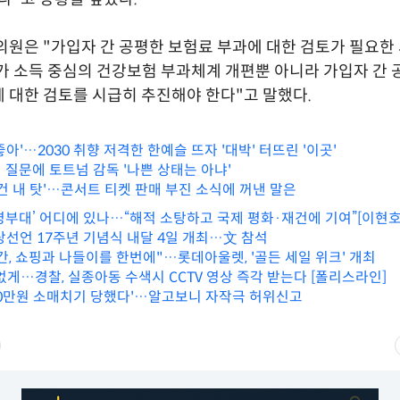
의원은 "가입자 간 공평한 보험료 부과에 대한 검토가 필요한
 소득 중심의 건강보험 부과체계 개편뿐 아니라 가입자 간 
 대한 검토를 시급히 추진해야 한다"고 말했다.
 좋아'…2030 취향 저격한 한예슬 뜨자 '대박' 터뜨린 '이곳'
 질문에 토트넘 감독 '나쁜 상태는 아냐'
건 내 탓'…콘서트 티켓 판매 부진 소식에 꺼낸 말은
병부대’ 어디에 있나…“해적 소탕하고 국제 평화·재건에 기여”[이현
정상선언 17주년 기념식 내달 4일 개최…文 참석
간, 쇼핑과 나들이를 한번에"…롯데아울렛, '골든 세일 위크' 개최
 없게…경찰, 실종아동 수색시 CCTV 영상 즉각 받는다 [폴리스라인]
00만원 소매치기 당했다'…알고보니 자작극 허위신고