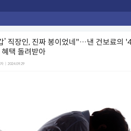
갑’ 직장인, 진짜 봉이었네"…낸 건보료의 '
여 혜택 돌려받아
기자
|
2024.09.29