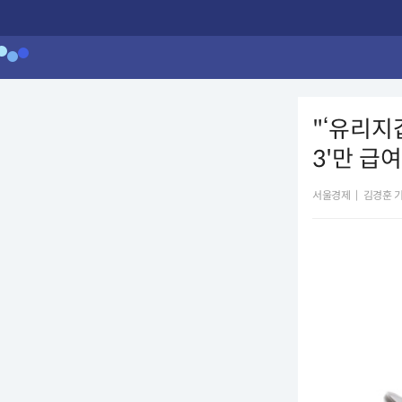
"‘유리지
3'만 급
서울경제
|
김경훈 