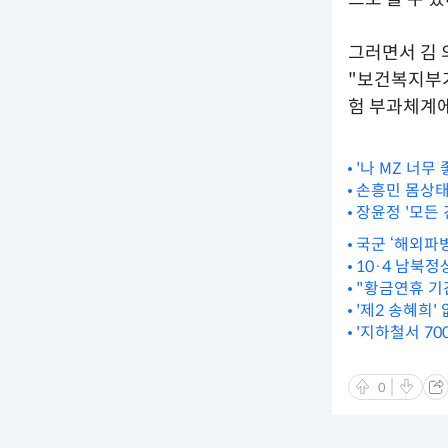
그러면서 김 
"보건복지부가
험 부과체계에
'나 MZ 너무
손흥민 몸상태
장윤정 '모든 
국군 ‘해외파
리!톡]
10·4 남북
"황금연휴 기
'제2 송혜희'
'지하철서 7
0