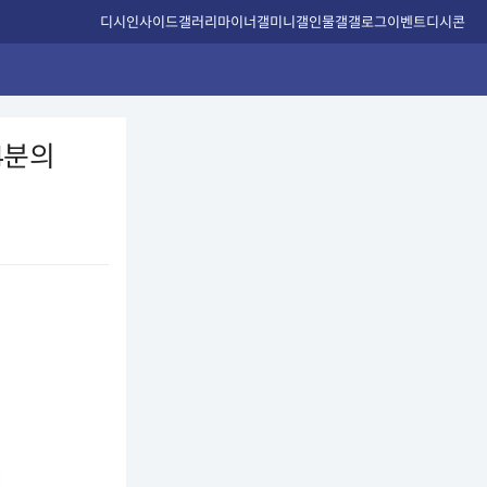
디시인사이드
갤러리
마이너갤
미니갤
인물갤
갤로그
이벤트
디시콘
4분의