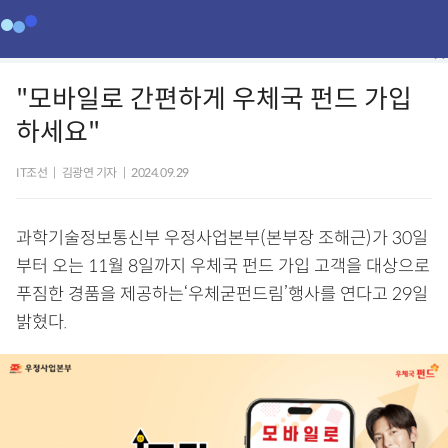
"모바일로 간편하게 우체국 펀드 가입
하세요"
IT조선
|
김광연 기자
|
2024.09.29
과학기술정보통신부 우정사업본부(본부장 조해근)가 30일
부터 오는 11월 8일까지 우체국 펀드 가입 고객을 대상으로
푸짐한 경품을 제공하는‘우체굳펀드림’행사를 연다고 29일
밝혔다.