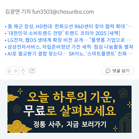
김광연 기자 fun3503@chosunbiz.com
美 해군 장성, HD현대·한화오션 R&D센터 찾아 협력 확대 ‘속
도’
‘대한민국 소비트렌드 전망’ 트렌드 코리아 2025 [새책]
LG전자, 웹OS 생태계 확장 비전 공개… “플랫폼 기업으로 진
화”
삼성전자서비스, 자립준비청년 가전 세척·점검 나눔활동 펼쳐
AI로 열교환기 결함 찾는다… SK이노, ‘스마트플랜트’ 진화 잰
걸음
댓글 닫기
0