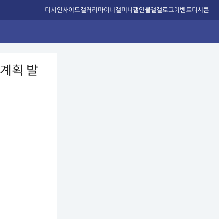
디시인사이드
갤러리
마이너갤
미니갤
인물갤
갤로그
이벤트
디시콘
 계획 발