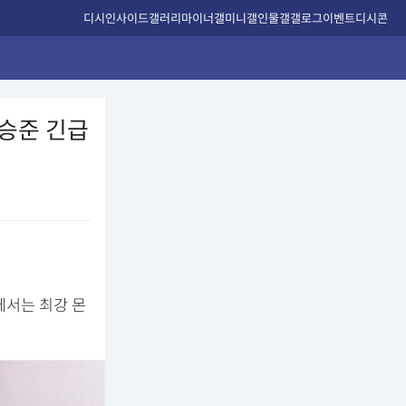
디시인사이드
갤러리
마이너갤
미니갤
인물갤
갤로그
이벤트
디시콘
승준 긴급
회에서는 최강 몬