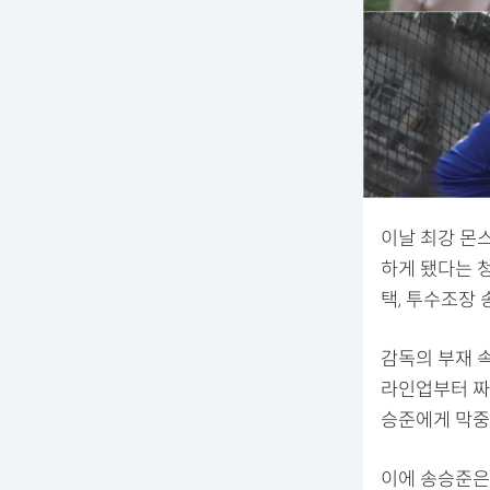
이날 최강 몬
하게 됐다는 청
택, 투수조장 
감독의 부재 
라인업부터 짜
승준에게 막중
이에 송승준은