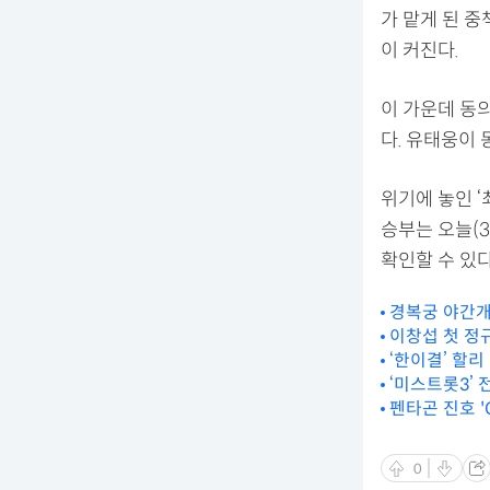
가 맡게 된 
이 커진다.
이 가운데 동
다. 유태웅이
위기에 놓인 ‘
승부는 오늘(3
확인할 수 있다
경복궁 야간개장
이창섭 첫 정규 
‘한이결’ 할리
‘미스트롯3’
펜타곤 진호 '
0