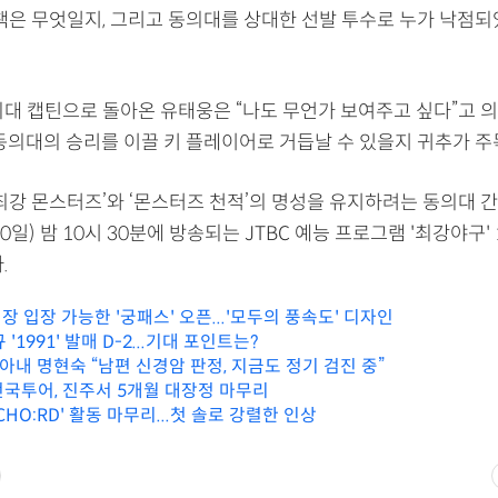
중책은 무엇일지, 그리고 동의대를 상대한 선발 투수로 누가 낙점
의대 캡틴으로 돌아온 유태웅은 “나도 무언가 보여주고 싶다”고 
 동의대의 승리를 이끌 키 플레이어로 거듭날 수 있을지 귀추가 주
최강 몬스터즈’와 ‘몬스터즈 천적’의 명성을 유지하려는 동의대 간
0일) 밤 10시 30분에 방송되는 JTBC 예능 프로그램 '최강야구'
.
 입장 가능한 '궁패스' 오픈...'모두의 풍속도' 디자인
'1991' 발매 D-2...기대 포인트는?
 아내 명현숙 “남편 신경암 판정, 지금도 정기 검진 중”
 전국투어, 진주서 5개월 대장정 마무리
CHO:RD' 활동 마무리...첫 솔로 강렬한 인상