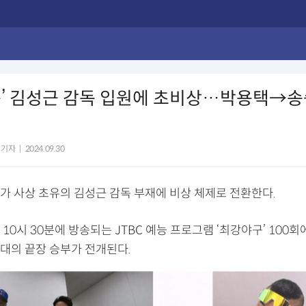
구’ 김성근 감독 입원에 초비상…박용택→송
집
 기자
|
2024.09.30
가 사상 초유의 김성근 감독 부재에 비상 체제로 전환한다.
밤 10시 30분에 방송되는 JTBC 예능 프로그램 ‘최강야구’ 100
대의 끝장 승부가 전개된다.