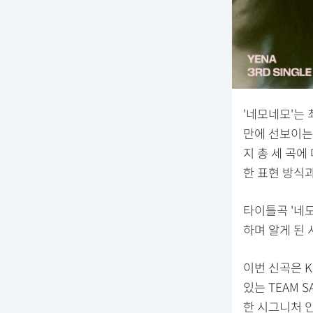
'네모네모'는 
만에 선보이는 
지 총 세 곡에
한 표현 방식
타이틀곡 '네
하며 알게 된
이번 신곡은 K
있는 TEAM 
한 시그니처 