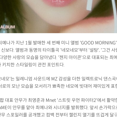
최예나가 지난 1월 발매한 세 번째 미니 앨범 'GOOD MORNING
신보다. 앨범과 동명의 타이틀곡 '네모네모'부터 '설탕', '그건 
 다양한 사랑의 모습을 담아냈다. '젠지 아이콘'으로 대표되는 최
과 키치한 스타일링이 관전 포인트다.
모네모'는 밀레니엄 사운드에 MZ 감성을 더한 일렉트로닉 댄스곡
 서로의 모난 모습을 모서리가 뾰족한 네모에 빗대어 재미있게 표
팝 대표 안무가 최영준과 Mnet '스트릿 우먼 파이터2'에서 활약
SAME이 안무를 맡아 최예나와 시너지를 발휘했다. 앞서 손가락으
안무 스포일러를 공개했고 컴백 전부터 챌린지 열기를 뜨겁게 달구