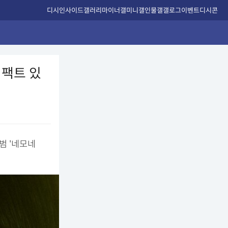
디시인사이드
갤러리
마이너갤
미니갤
인물갤
갤로그
이벤트
디시콘
임팩트 있
범 '네모네