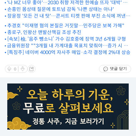
'나 MZ 너무 좋아'…2030 취향 저격한 한예슬 뜨자 '대박' 터
뜨린 '이곳'
손흥민 몸상태 질문에 토트넘 감독 '나쁜 상태는 아냐'
장윤정 '모든 건 내 탓'…콘서트 티켓 판매 부진 소식에 꺼낸
말은
추경호 "이재명 혐의 본질은 거짓말…민주당은 보복 가해"
종로구, 인왕산 맨발산책길 조성 추진
[속보] 檢, ‘음주 뺑소니’ 가수 김호중에 징역 3년 6개월 구형
금융위원장 ""3개월 내 가계대출 목표치 맞춰야…증가 시 과
감한 조치"
[특징주] 네이버 4000억 자사주 매입·소각 결정에 2%대 상승
댓글 닫기
0