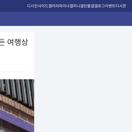
디시인사이드
갤러리
마이너갤
미니갤
인물갤
갤로그
이벤트
디시콘
만든 여행상