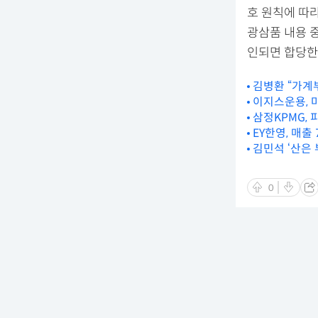
호 원칙에 따라
광삼품 내용 
인되면 합당한
김병환 “가계
이지스운용, 
삼정KPMG,
EY한영, 매출
김민석 ‘산은 
0