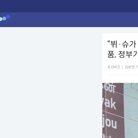
“뷔·슈가
품, 정부
조선비즈
|
김보연 