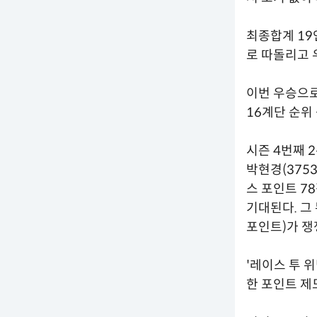
최종합계 19
로 따돌리고 
이번 우승으로
16계단 순위
시즌 4번째 
박현경(375
스 포인트 7
기대된다. 그 
포인트)가 쟁
'레이스 투 
한 포인트 제