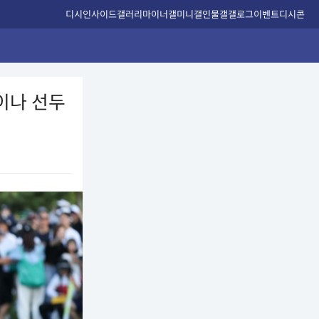
디시인사이드
갤러리
마이너갤
미니갤
인물갤
갤로그
이벤트
디시콘
윤이나 선두