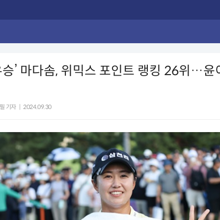
 우승’ 마다솜, 위믹스 포인트 랭킹 26위…
필 기자
|
2024.09.30