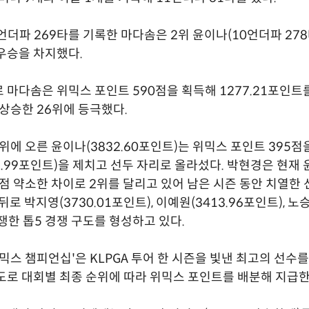
언더파 269타를 기록한 마다솜은 2위 윤이나(10언더파 278
우승을 차지했다.
 마다솜은 위믹스 포인트 590점을 획득해 1277.21포인트를
 상승한 26위에 등극했다.
2위에 오른 윤이나(3832.60포인트)는 위믹스 포인트 395
3.99포인트)을 제치고 선두 자리로 올라섰다. 박현경은 현재
8점 약소한 차이로 2위를 달리고 있어 남은 시즌 동안 치열한
뒤로 박지영(3730.01포인트), 이예원(3413.96포인트), 노승
쟁한 톱5 경쟁 구도를 형성하고 있다.
위믹스 챔피언십'은 KLPGA 투어 한 시즌을 빛낸 최고의 선수
도로 대회별 최종 순위에 따라 위믹스 포인트를 배분해 지급한