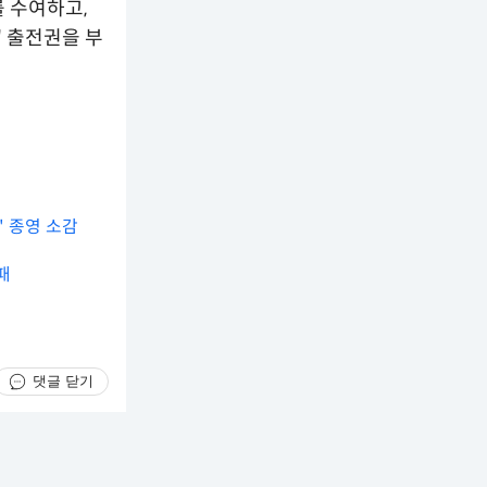
를 수여하고,
' 출전권을 부
" 종영 소감
패
댓글 닫기