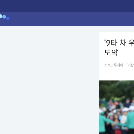
‘9타 차
도약
스포츠투데이
|
이상