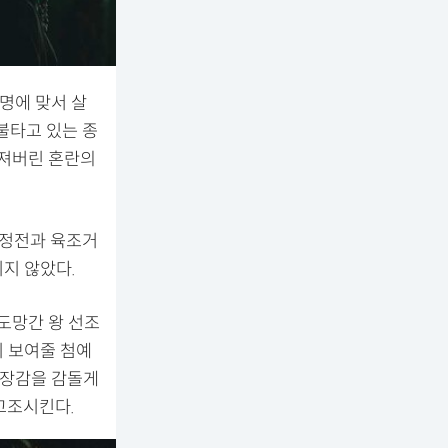
명에 맞서 살
불타고 있는 종
너져버린 혼란의
근정전과 육조거
끼지 않았다.
도망간 왕 선조
이 보여줄 첨예
긴장감을 감돌게
고조시킨다.