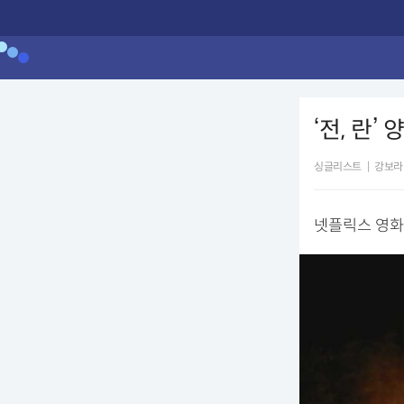
‘전, 란
싱글리스트
|
강보라
넷플릭스 영화 