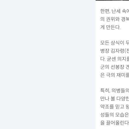
한편, 난세 
의 권위와 경
게 만든다.
모든 상식이 
병장 김자령(
다. 굳센 의지
군의 선봉장 
은 극의 재미
특히, 의병들
만나 볼 다양
약조를 믿고 
성들의 모습은
을 끌어올린다