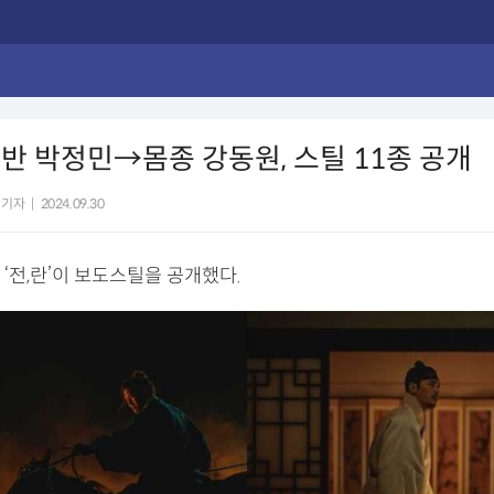
’ 양반 박정민→몸종 강동원, 스틸 11종 공개
 기자
|
2024.09.30
‘전,란’이 보도스틸을 공개했다.