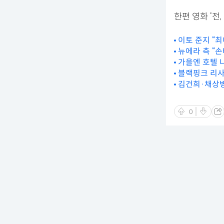
한편 영화 ‘전
이토 준지 “
뉴에라 측 “손
가을엔 호텔 
블랙핑크 리사,
김건희·채상병
0