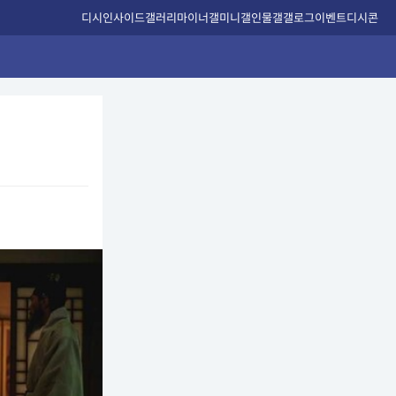
디시인사이드
갤러리
마이너갤
미니갤
인물갤
갤로그
이벤트
디시콘