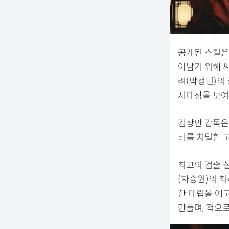
공개된 스틸은 
아남기 위해 
려(박정민)의
시대상을 보여
김상만 감독은
리를 치밀한 
최고의 검술 
(차승원)의 
한 대립을 예
만들며, 적으