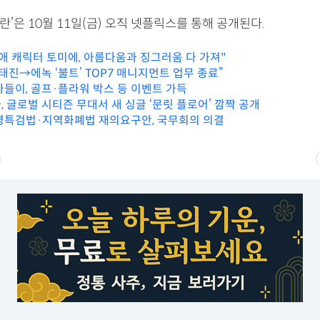
, 란’은 10월 11일(금) 오직 넷플릭스를 통해 공개된다.
최애 캐릭터 토미에, 아름다움과 징그러움 다 가져"
태진→에녹 ‘불트’ TOP7 매니지먼트 업무 종료”
나들이, 골프·플라워 박스 등 이벤트 가득
 글로벌 시티즌 무대서 새 싱글 ‘문릿 플로어’ 깜짝 공개
특검법·지역화폐법 재의요구안, 국무회의 의결