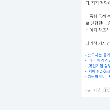
다. 지지 정당
대통령 국정 수
로 진행했다. 
페이지 참조하
최기창 기자 mo
솟구치는 물기
'미국 해외 
[혁신기업 탐방
'치매 NO🙅
피원하모니, '
0