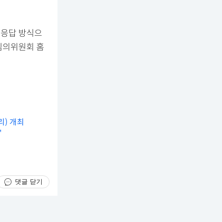
동응답 방식으
사심의위원회 홈
리) 개최
"
댓글 닫기