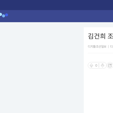
김건희 조
디지틀조선일보
|
디
0