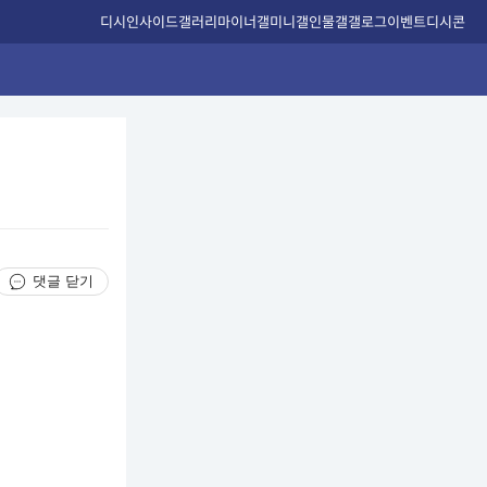
디시인사이드
갤러리
마이너갤
미니갤
인물갤
갤로그
이벤트
디시콘
댓글 닫기