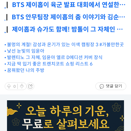
BTS 제이홉이 육군 발표 대회에서 연설한
내용 (ft. 최우수상)
BTS 안무팀장 제이홉의 춤 이야기와 김순옥
표 막장 드라마가 있는 #신작이OnAir
제이홉과 슈가도 함께! 밤톨이 그 자체인 지
민X정국 입대 근황.jpg
불멍의 계절! 감성과 온기가 있는 이색 캠핑장 3 #가볼만한곳
낯선 눈빛의 임윤아
발렌티노 그 자체, 임윤아 엘르 D에디션 커버 장식
지금 딱 입기 좋은 트렌치코트 쇼핑 리스트 6
꿈꿔왔던 나의 주방
댓글 닫기
0