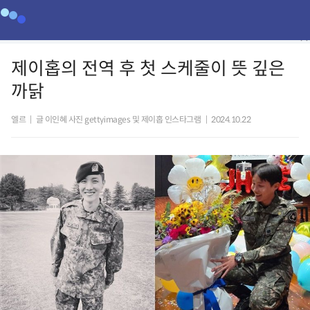
제이홉의 전역 후 첫 스케줄이 뜻 깊은
까닭
엘르
|
글 이인혜 사진 gettyimages 및 제이홉 인스타그램
|
2024.10.22