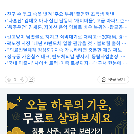
친구 손 묶고 속옷 벗겨 '주요 부위' 촬영한 초등생 꺼낸
말…'빨리 끝내자'
'나혼산' 김대호 아나 살던 달동네 '개미마을', 고급 아파트촌
‘음주운전’ 김새론, 저예산 음악 영화로 배우 복귀?…탑골공원
변신한다
촬영장서 '포착'
길고양이 담뱃불로 지지고 쇠막대기로 때리고…30대男, 경찰
에 붙잡히자 꺼낸 말
곽노정 사장 “내년 AI반도체 업황 괜찮을 것…블랙웰 출하 지
연 문제 없다”
"의료전달체계 정상화? 지속 가능하려면 충분한 재원 확보돼
야”
정규동 가온칩스 대표, 반도체의날 행사서 '동탑사업훈장' 수
'국내 미출시' 사이버 트럭·이족 로봇까지…대구서 한눈에 본
상
다
댓글 닫기
0