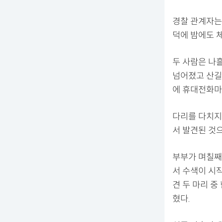
경찰 관계자는 
덕에 밤에도 체
두 사람은 나흘
넘어졌고 산길
에 휴대전화마
다리를 다치지
서 발견된 것
부부가 며칠째
서 수색이 시
견 두 마리 중
혔다.