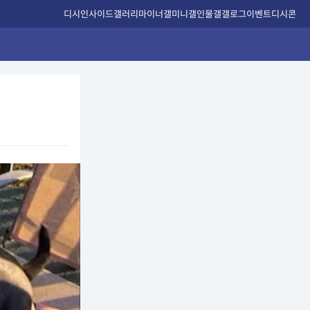
디시인사이드
갤러리
마이너갤
미니갤
인물갤
갤로그
이벤트
디시콘