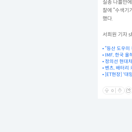
실종 나흘만에
찰에 “수색기
했다.
서희원 기자 sh
“등산 도우미 
IMF, 한국 
정의선 현대차
벤츠, 배터리 
[ET현장] '
0