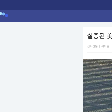
실종된 美
전자신문
|
서희원
|