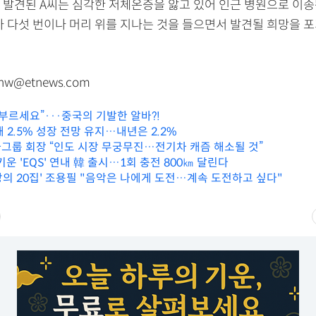
 발견된 A씨는 심각한 저체온증을 앓고 있어 인근 병원으로 이송됐
가 다섯 번이나 머리 위를 지나는 것을 들으면서 발견될 희망을 포
w@etnews.com
부르세요”···중국의 기발한 알바?!
올해 2.5% 성장 전망 유지…내년은 2.2%
그룹 회장 “인도 시장 무궁무진…전기차 캐즘 해소될 것”
키운 'EQS' 연내 韓 출시…1회 충전 800㎞ 달린다
대망의 20집' 조용필 "음악은 나에게 도전…계속 도전하고 싶다"