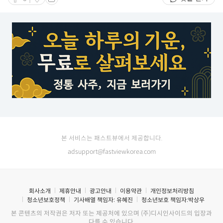
본 서비스는 패스트뷰에서 제공합니다.
adsupport@fastviewkorea.com
회사소개
제휴안내
광고안내
이용약관
개인정보처리방침
청소년보호정책
기사배열 책임자:
유혜진
청소년보호 책임자:
박상우
본 콘텐츠의 저작권은 저자 또는 제공처에 있으며 (주)디시인사이드의 입장과
다를 수 있습니다.