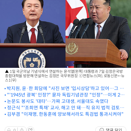
▲ 1일 국군의날 기념식에서 연설하는 윤석열(왼쪽) 대통령과 7일 김정은국방
종합대학을 방문해 연설하는 김정은 국무위원장. ⓒ연합뉴스(좌), 로동신문=-뉴
스1(우)
박지원, 윤·한 회담에 "사진 보면 '입시상담'하고 있어…그 대
통령에 그 대표"
"'1945년 광복' 인정?" 묻자 독립기념관장 "인정"…이게 2달
걸릴 일?
논문도 봉사도 '대타'…가짜 고대생, 서울대도 속였다
정근식 "'조희연 특채' 교사, 해고 안 돼…직 유지 법적 검토
중"
김부겸 "이재명, 한동훈에 양보해서라도 특검법 통과시켜야"
댓글 닫기
0