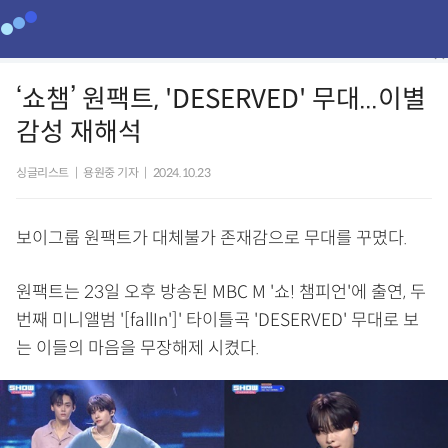
‘쇼챔’ 원팩트, 'DESERVED' 무대...이별
감성 재해석
싱글리스트
|
용원중 기자
|
2024.10.23
보이그룹 원팩트가 대체불가 존재감으로 무대를 꾸몄다.
원팩트는 23일 오후 방송된 MBC M '쇼! 챔피언'에 출연, 두
번째 미니앨범 '[fallIn']' 타이틀곡 'DESERVED' 무대로 보
는 이들의 마음을 무장해제 시켰다.