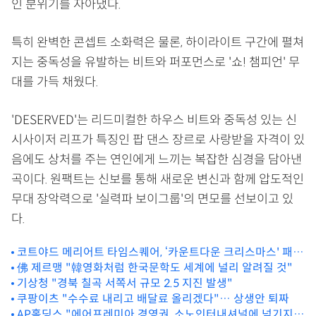
인 분위기를 자아냈다.
특히 완벽한 콘셉트 소화력은 물론, 하이라이트 구간에 펼쳐
지는 중독성을 유발하는 비트와 퍼포먼스로 '쇼! 챔피언' 무
대를 가득 채웠다.
'DESERVED'는 리드미컬한 하우스 비트와 중독성 있는 신
시사이저 리프가 특징인 팝 댄스 장르로 사랑받을 자격이 있
음에도 상처를 주는 연인에게 느끼는 복잡한 심경을 담아낸
곡이다. 원팩트는 신보를 통해 새로운 변신과 함께 압도적인
무대 장악력으로 '실력파 보이그룹'의 면모를 선보이고 있
다.
코트야드 메리어트 타임스퀘어, ‘카운트다운 크리스마스' 패키
지 선봬
佛 제르맹 "韓영화처럼 한국문학도 세계에 널리 알려질 것"
기상청 "경북 칠곡 서쪽서 규모 2.5 지진 발생"
쿠팡이츠 "수수료 내리고 배달료 올리겠다"… 상생안 퇴짜
AP홀딩스 "에어프레미아 경영권, 소노인터내셔널에 넘기지