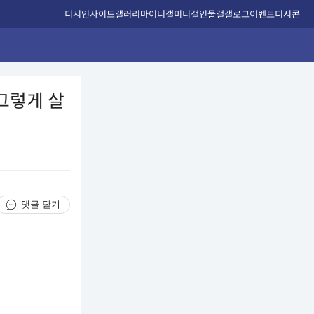
디시인사이드
갤러리
마이너갤
미니갤
인물갤
갤로그
이벤트
디시콘
 그렇게 살
댓글 닫기