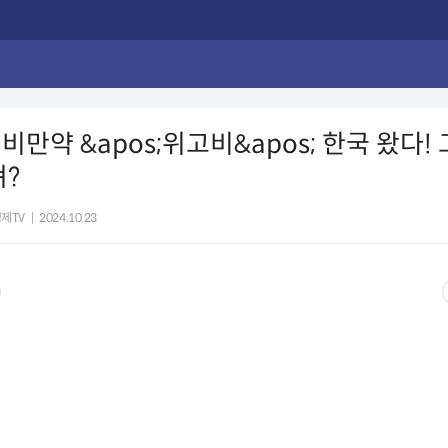
 비만약 &apos;위고비&apos; 한국 왔다!
져?
제TV
|
2024.10.23