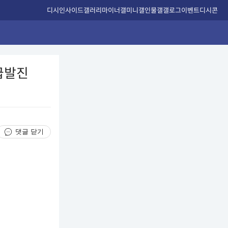
디시인사이드
갤러리
마이너갤
미니갤
인물갤
갤로그
이벤트
디시콘
급발진
댓글 닫기