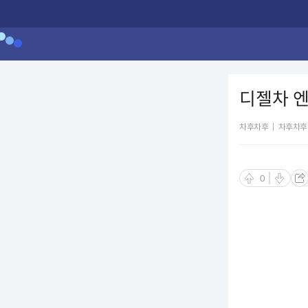
디젤차 엔
차후차후
|
차후차후
0