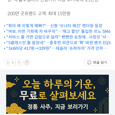
· 200만 굿프렌드 고객: 최대 15만원
"뭐야 왜 이렇게 예뻐?"…신형 '쏘나타 왜건' 렌더링 등장
"여보, 이번 기회에 차 바꾸자"…'재고 할인' 돌입한 르노 SM6
"서비스 줄 거면 김밥으로 달라" 뻔뻔한 요청에...사장은 '사이
다 응수'
"S클래스인 줄 알았네"…중후한 외관으로 '확' 바뀐 벤츠 EQS
"1kWh당 417원→339원"…테슬라 '슈퍼차저' 가격 인하 결
정
댓글 닫기
0