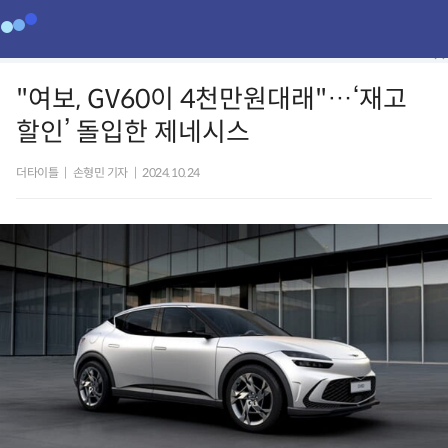
"여보, GV60이 4천만원대래"…‘재고
할인’ 돌입한 제네시스
더타이틀
|
손형민 기자
|
2024.10.24