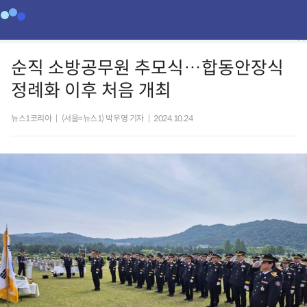
순직 소방공무원 추모식…합동안장식
정례화 이후 처음 개최
뉴스1코리아
|
(서울=뉴스1) 박우영 기자
|
2024.10.24