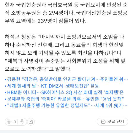
현재 국립현충원과 국립호국원 등 국립묘지에 안장된 순
직 소방공무원은 총 294명이다. 국립대전현충원 소방공
무원 묘역에는 239명이 잠들어 있다.
허석곤 청장은 "마지막까지 소방관으로서의 소임을 다
하다 순직하신 선후배, 그리고 동료들의 희생과 헌신잊
히지 않고 오래 기억될 수 있도록 최선을 다하겠다"며
"제복과 사명감이 존중받는 사회분위기 조성을 위해 앞
으로도 노력하겠다"고 말했다.
김용현 "김정은, 총알받이로 인민군 팔아넘겨…주민들엔 쉬
쉬"(종합)
세계 철새의 달…KT, DMZ서 '생태보전단' 활동
HBM뿐 아니다…SK하이닉스 3Q 사상 최대 실적 '효자템'은
문체부와 축협의 '축피아' 카르텔 의혹…유인촌 "용납 못해"
"레벨3 자율주행 가능한 유일한 정밀지도"…세계 1위 獨기업
방한
댓글 닫기
0