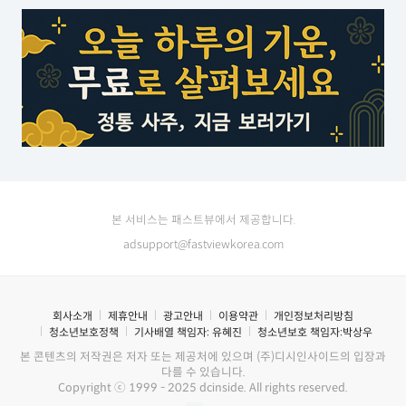
본 서비스는 패스트뷰에서 제공합니다.
adsupport@fastviewkorea.com
회사소개
제휴안내
광고안내
이용약관
개인정보처리방침
청소년보호정책
기사배열 책임자:
유혜진
청소년보호 책임자:
박상우
본 콘텐츠의 저작권은 저자 또는 제공처에 있으며 (주)디시인사이드의 입장과
다를 수 있습니다.
Copyright ⓒ 1999 - 2025 dcinside. All rights reserved.