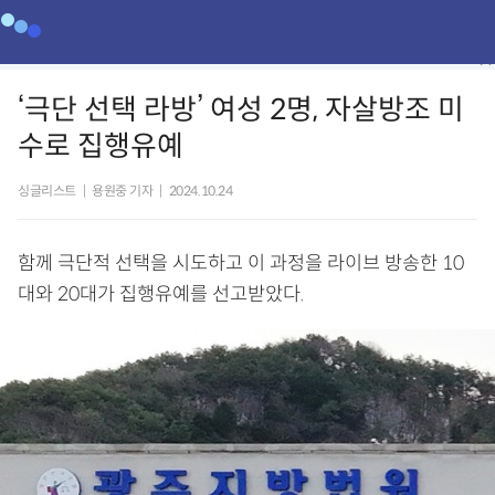
‘극단 선택 라방’ 여성 2명, 자살방조 미
수로 집행유예
싱글리스트
|
용원중 기자
|
2024.10.24
함께 극단적 선택을 시도하고 이 과정을 라이브 방송한 10
대와 20대가 집행유예를 선고받았다.