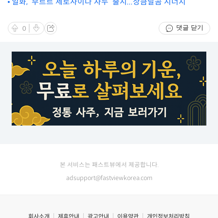
일화, ‘부르르 제로사이다 자두’ 출시...상큼달콤 시너지
댓글 닫기
0
본 서비스는 패스트뷰에서 제공합니다.
adsupport@fastviewkorea.com
회사소개
제휴안내
광고안내
이용약관
개인정보처리방침