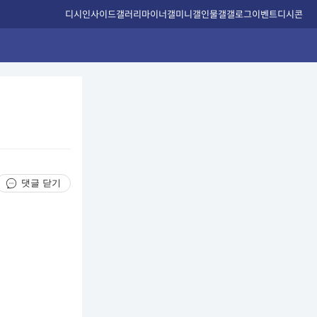
디시인사이드
갤러리
마이너갤
미니갤
인물갤
갤로그
이벤트
디시콘
댓글 닫기