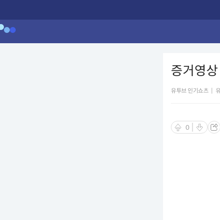
증거영상 
유투브 인기쇼츠
|
0