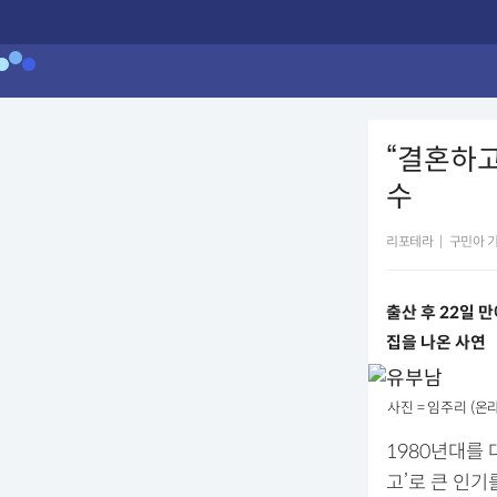
“결혼하고
수
리포테라
|
구민아 
출산 후 22일 
집을 나온 사연
사진 = 임주리 (온
1980년대를 
고’로 큰 인기