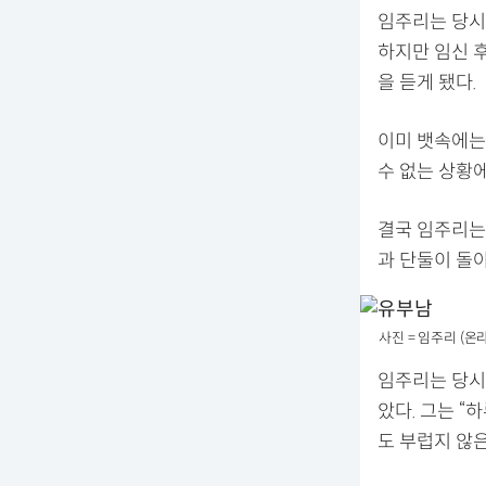
임주리는 당시
하지만 임신 
을 듣게 됐다.
이미 뱃속에는
수 없는 상황에
결국 임주리는
과 단둘이 돌
사진 = 임주리 (온
임주리는 당시
았다. 그는 “
도 부럽지 않은