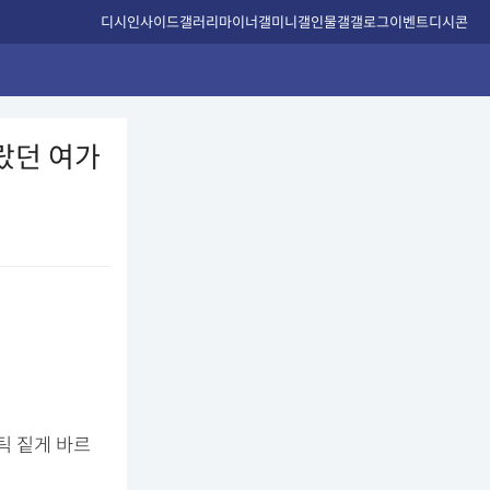
디시인사이드
갤러리
마이너갤
미니갤
인물갤
갤로그
이벤트
디시콘
랐던 여가
틱 짙게 바르