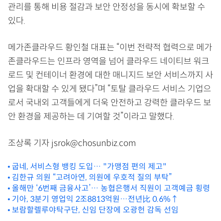
관리를 통해 비용 절감과 보안 안정성을 동시에 확보할 수
있다.
메가존클라우드 황인철 대표는 “이번 전략적 협력으로 메가
존클라우드는 인프라 영역을 넘어 클라우드 네이티브 워크
로드 및 컨테이너 환경에 대한 매니지드 보안 서비스까지 사
업을 확대할 수 있게 됐다”며 “토탈 클라우드 서비스 기업으
로서 국내외 고객들에게 더욱 안전하고 강력한 클라우드 보
안 환경을 제공하는 데 기여할 것”이라고 말했다.
조상록 기자 jsrok@chosunbiz.com
굽네, 서비스형 뱅킹 도입… "가맹점 편의 제고"
김한규 의원 “고려아연, 의원에 우호적 질의 부탁”
올해만 ‘6번째 금융사고’… 농협은행서 직원이 고객예금 횡령
기아, 3분기 영업익 2조8813억원…전년比 0.6%↑
보람할렐루야탁구단, 신임 단장에 오광헌 감독 선임