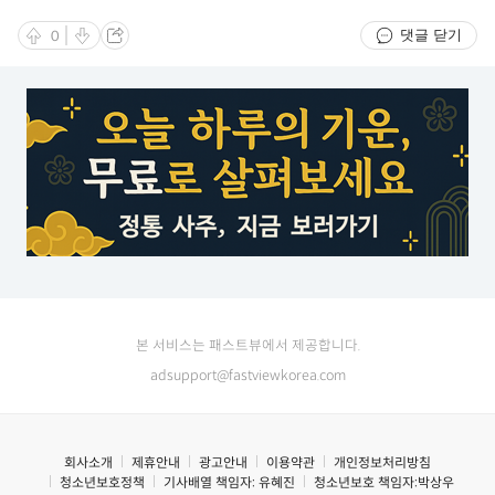
댓글 닫기
0
본 서비스는 패스트뷰에서 제공합니다.
adsupport@fastviewkorea.com
회사소개
제휴안내
광고안내
이용약관
개인정보처리방침
청소년보호정책
기사배열 책임자:
유혜진
청소년보호 책임자:
박상우