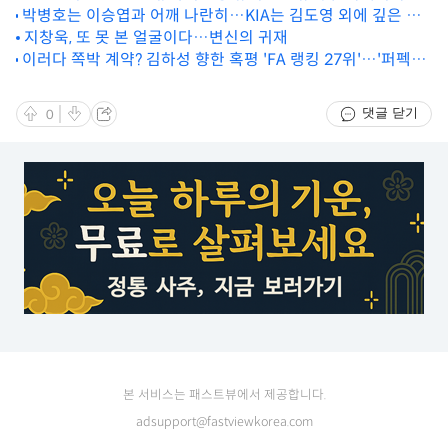
박병호는 이승엽과 어깨 나란히…KIA는 김도영 외에 깊은 침
상…김하성과 15배 차이 ‘충격 전망’
묵, 단기전 특효약은 홈런 ‘여기는 라팍’[MD대구 KS]
지창욱, 또 못 본 얼굴이다…변신의 귀재
이러다 쪽박 계약? 김하성 향한 혹평 'FA 랭킹 27위'…'퍼펙트
괴물'은 물론 日 35세 투수보다 낮았다
댓글 닫기
0
본 서비스는 패스트뷰에서 제공합니다.
adsupport@fastviewkorea.com