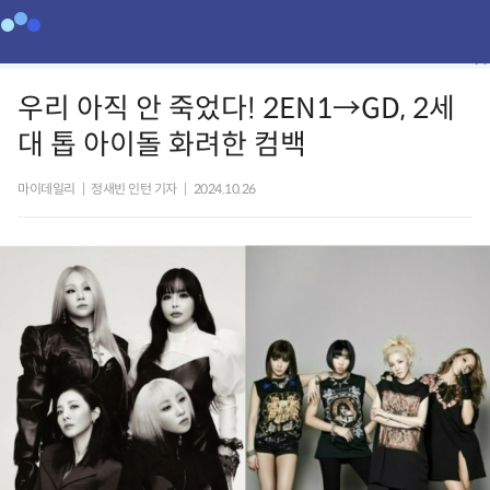
우리 아직 안 죽었다! 2EN1→GD, 2세
대 톱 아이돌 화려한 컴백
마이데일리
|
정새빈 인턴 기자
|
2024.10.26