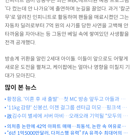
인피니트 멤버 장동우는 최근 MBC에브리원 예능 프로그램
‘다 컸는데 안 나가요’에 출연하며 눈길을 끌었다. 과거 '칼군
무'로 알려진 인피니트로 활동하며 팬들을 매료시켰던 그는
자동차 딜러로부터 7억 원의 사기를 당한 사연을 고백해 안
타까움을 자아내는 등 그동안 베일 속에 쌓여있던 사생활을
전격 공개했다.
방송계 귀환을 알린 2세대 아이돌. 이들이 앞으로도 어떻게
새로운 도전을 펼쳐고, 케이팝에는 얼마나 영향을 미칠지 기
대가 모아진다.
많이 본 뉴스
황정음, '이혼 후 새 출발'…첫 MC 방송 앞두고 아들과 다정
'11kg 감량' 신봉선, 이젠 걸그룹 센터급 미모…핑크색 머
한 데이트 [MD★스타]
리도 '찰떡소화' [MD★스타]
故김수미 별세에 서버 마비…오래오래 기억될 "모두의 어
머니" [종합]
의처증 논란에 42억 아파트 매매…최동석, 논란 속 여유로운
“6년 1억5000만달러, 다저스행 유력” FA 유격수 최대어의 위
일상 [MD★스타]