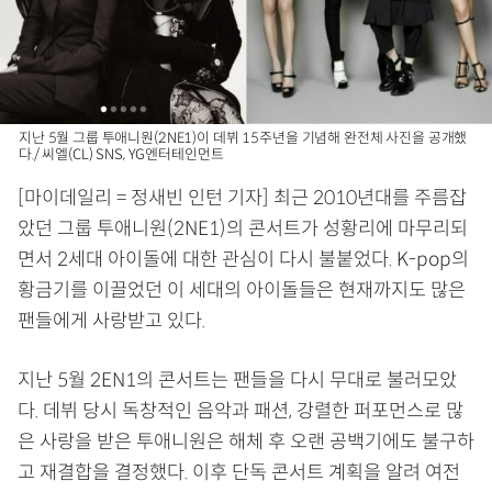
지난 5월 그룹 투애니원(2NE1)이 데뷔 15주년을 기념해 완전체 사진을 공개했
다./ 씨엘(CL) SNS, YG엔터테인먼트
[마이데일리 = 정새빈 인턴 기자] 최근 2010년대를 주름잡
았던 그룹 투애니원(2NE1)의 콘서트가 성황리에 마무리되
면서 2세대 아이돌에 대한 관심이 다시 불붙었다. K-pop의
황금기를 이끌었던 이 세대의 아이돌들은 현재까지도 많은
팬들에게 사랑받고 있다.
지난 5월 2EN1의 콘서트는 팬들을 다시 무대로 불러모았
다. 데뷔 당시 독창적인 음악과 패션, 강렬한 퍼포먼스로 많
은 사랑을 받은 투애니원은 해체 후 오랜 공백기에도 불구하
고 재결합을 결정했다. 이후 단독 콘서트 계획을 알려 여전