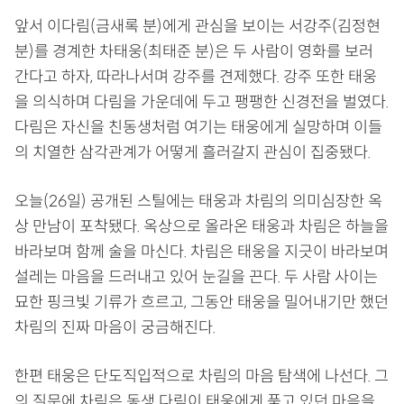
앞서 이다림(금새록 분)에게 관심을 보이는 서강주(김정현
분)를 경계한 차태웅(최태준 분)은 두 사람이 영화를 보러
간다고 하자, 따라나서며 강주를 견제했다. 강주 또한 태웅
을 의식하며 다림을 가운데에 두고 팽팽한 신경전을 벌였다.
다림은 자신을 친동생처럼 여기는 태웅에게 실망하며 이들
의 치열한 삼각관계가 어떻게 흘러갈지 관심이 집중됐다.
오늘(26일) 공개된 스틸에는 태웅과 차림의 의미심장한 옥
상 만남이 포착됐다. 옥상으로 올라온 태웅과 차림은 하늘을
바라보며 함께 술을 마신다. 차림은 태웅을 지긋이 바라보며
설레는 마음을 드러내고 있어 눈길을 끈다. 두 사람 사이는
묘한 핑크빛 기류가 흐르고, 그동안 태웅을 밀어내기만 했던
차림의 진짜 마음이 궁금해진다.
한편 태웅은 단도직입적으로 차림의 마음 탐색에 나선다. 그
의 질문에 차림은 동생 다림이 태웅에게 품고 있던 마음을