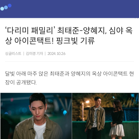
‘다리미 패밀리’ 최태준-양혜지, 심야 옥
상 아이콘택트! 핑크빛 기류
싱글리스트
|
김미경 기자
|
2024.10.26
달빛 아래 마주 앉은 최태준과 양혜지의 옥상 아이콘택트 현
장이 공개됐다.