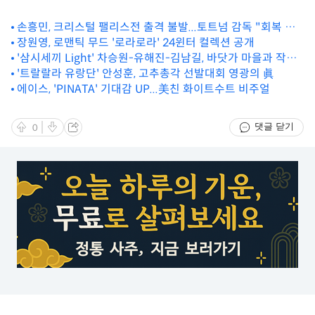
손흥민, 크리스털 팰리스전 출격 불발...토트넘 감독 "회복 덜
됐다"
장원영, 로맨틱 무드 '로라로라' 24윈터 컬렉션 공개
'삼시세끼 Light' 차승원-유해진-김남길, 바닷가 마을과 작별
인사
'트랄랄라 유랑단' 안성훈, 고추총각 선발대회 영광의 眞
에이스, 'PINATA' 기대감 UP...美친 화이트수트 비주얼
댓글 닫기
0